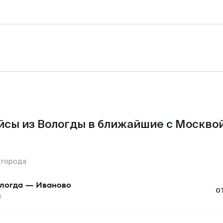
йсы из Вологды в ближайшие с Москвой
 города
логда
—
Иваново
о
ы