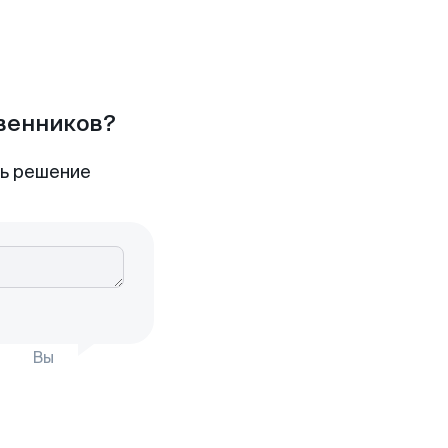
твенников?
ть решение
Вы