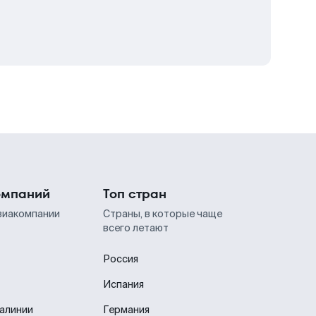
омпаний
Топ стран
виакомпании
Страны, в которые чаще
всего летают
Россия
Испания
иалинии
Германия