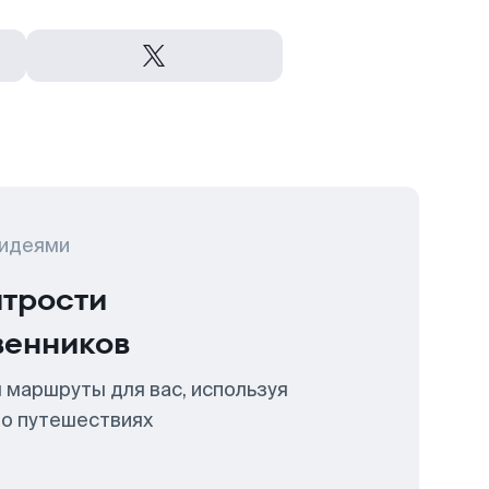
 идеями
итрости
венников
 маршруты для вас, используя
 о путешествиях