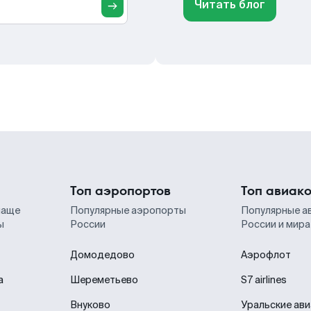
Читать блог
Топ аэропортов
Топ авиак
чаще
Популярные аэропорты
Популярные а
ы
России
России и мира
Домодедово
Аэрофлот
а
Шереметьево
S7 airlines
Внуково
Уральские ав