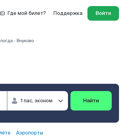
Где мой билет?
Поддержка
Войти
логда - Внуково
о
Найти
лёте
Аэропорты