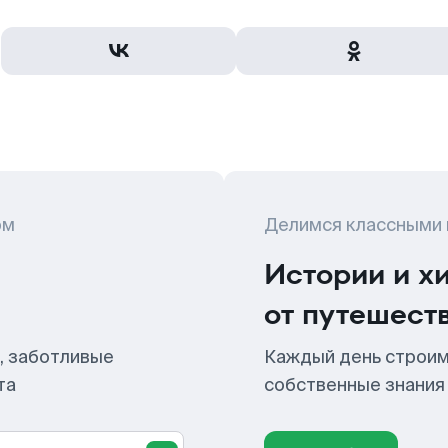
ом
Делимся классными
Истории и х
от путешест
, заботливые
Каждый день строим
та
собственные знания