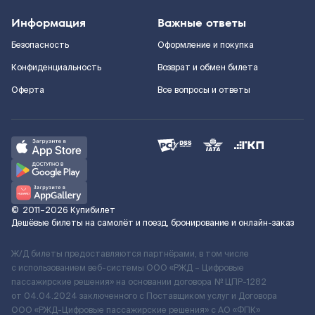
Информация
Важные ответы
Безопасность
Оформление и покупка
Конфиденциальность
Возврат и обмен билета
Оферта
Все вопросы и ответы
©
2011–2026
Купибилет
Дешёвые билеты на самолёт и поезд, бронирование и онлайн-заказ
Ж/Д билеты предоставляются партнёрами, в том числе
с использованием веб-системы ООО «РЖД – Цифровые
пассажирские решения» на основании договора № ЦПР-1282
от 04.04.2024 заключенного с Поставщиком услуг и Договора
ООО «РЖД-Цифровые пассажирские решения» c АО «ФПК»