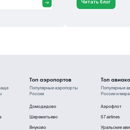
Читать блог
Топ аэропортов
Топ авиак
чаще
Популярные аэропорты
Популярные а
ы
России
России и мира
Домодедово
Аэрофлот
а
Шереметьево
S7 airlines
Внуково
Уральские ав