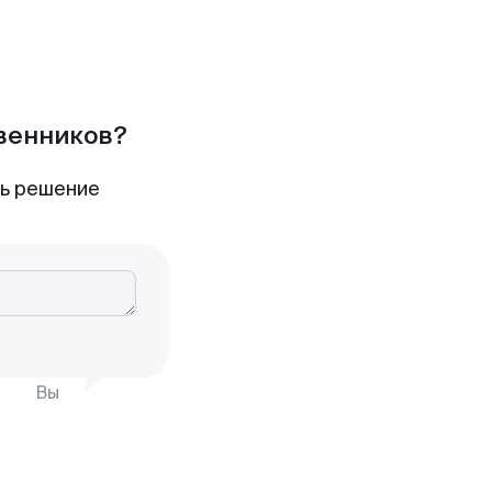
твенников?
ть решение
Вы