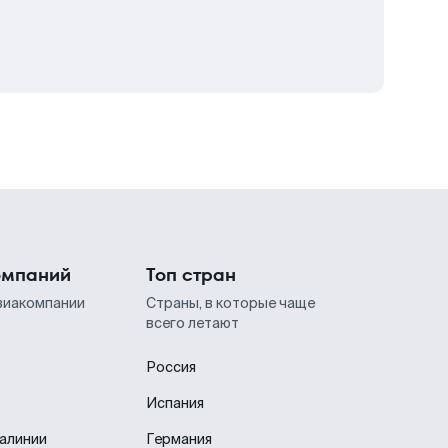
омпаний
Топ стран
виакомпании
Страны, в которые чаще
всего летают
Россия
Испания
иалинии
Германия