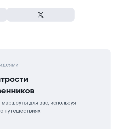
 идеями
итрости
венников
 маршруты для вас, используя
 о путешествиях