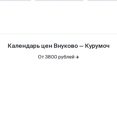
Календарь цен
Внуково
—
Курумоч
От 3800 рублей ✈️