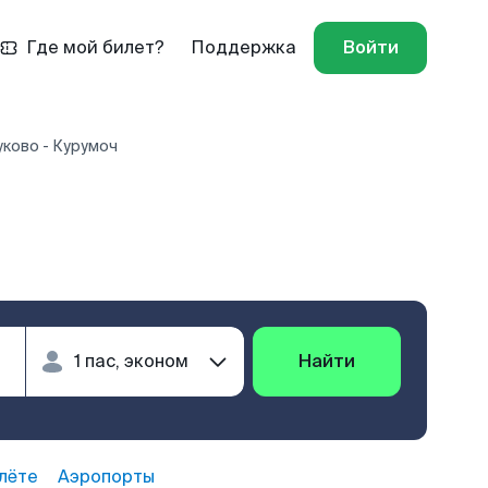
Где мой билет?
Поддержка
Войти
уково - Курумоч
ч
Найти
лёте
Аэропорты