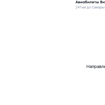
Авиабилеты
Вн
241
км до
Самары
Направл