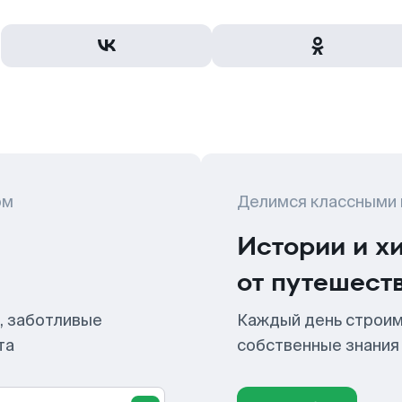
ом
Делимся классными
Истории и х
от путешест
, заботливые
Каждый день строим
та
собственные знания