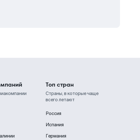
омпаний
Топ стран
виакомпании
Страны, в которые чаще
всего летают
Россия
Испания
иалинии
Германия