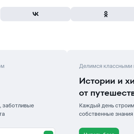
ом
Делимся классными
Истории и х
от путешест
, заботливые
Каждый день строим
та
собственные знания