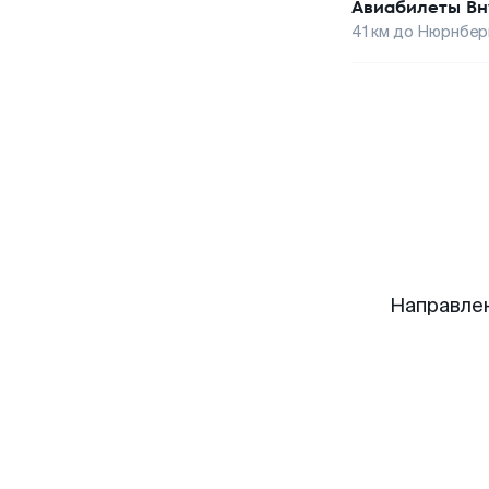
Авиабилеты
Вн
41
км до
Нюрнбер
Направле