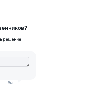
твенников?
ть решение
Вы