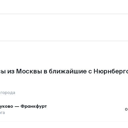
ы из Москвы в ближайшие с Нюрнберг
 города
уково
—
Франкфурт
о
га