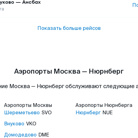
уково
—
Ансбах
П
га
Показать больше рейсов
Аэропорты Москва — Нюрнберг
ние Москва — Нюрнберг обслуживают следующие 
Аэропорты
Москвы
Аэропорты
Нюрнберга
Шереметьево
SVO
Нюрнберг
NUE
Внуково
VKO
Домодедово
DME