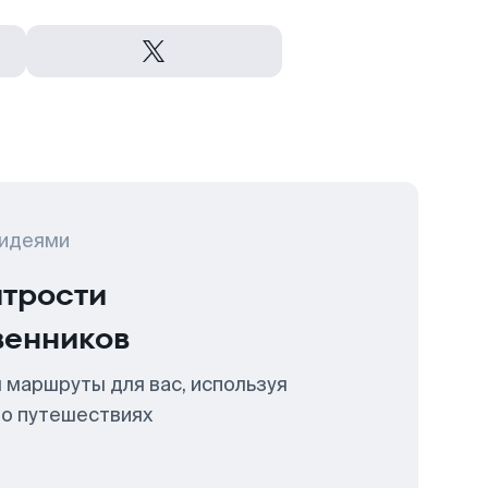
 идеями
итрости
венников
 маршруты для вас, используя
 о путешествиях