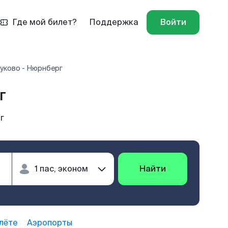
Где мой билет?
Поддержка
Войти
уково - Нюрнберг
г
г
Найти
лёте
Аэропорты