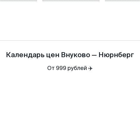
Календарь цен
Внуково
—
Нюрнберг
От 999 рублей ✈️