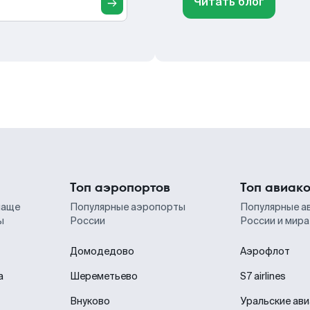
Читать блог
Топ аэропортов
Топ авиак
чаще
Популярные аэропорты
Популярные а
ы
России
России и мира
Домодедово
Аэрофлот
а
Шереметьево
S7 airlines
Внуково
Уральские ав