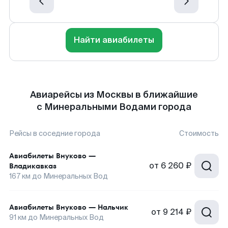
Найти авиабилеты
Авиарейсы из Москвы в ближайшие
с Минеральными Водами города
Рейсы в соседние города
Стоимость
Авиабилеты
Внуково
—
от
6 260 ₽
Владикавказ
167
км до
Минеральных Вод
Авиабилеты
Внуково
—
Нальчик
от
9 214 ₽
91
км до
Минеральных Вод