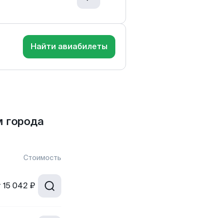
Найти авиабилеты
м города
Стоимость
т
15 042 ₽