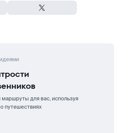
 идеями
итрости
венников
 маршруты для вас, используя
 о путешествиях