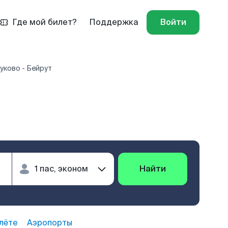
Где мой билет?
Поддержка
Войти
уково - Бейрут
Найти
лёте
Аэропорты