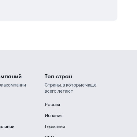
омпаний
Топ стран
виакомпании
Страны, в которые чаще
всего летают
Россия
Испания
иалинии
Германия