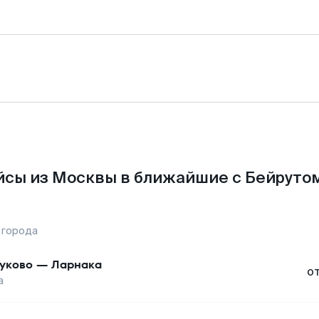
сы из Москвы в ближайшие с Бейруто
 города
уково
—
Ларнака
о
а