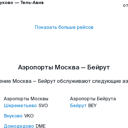
уково
—
Тель-Авив
о
а
Показать больше рейсов
Аэропорты Москва — Бейрут
ение Москва — Бейрут обслуживают следующие а
Аэропорты
Москвы
Аэропорты
Бейрута
Шереметьево
SVO
Бейрут
BEY
Внуково
VKO
Домодедово
DME