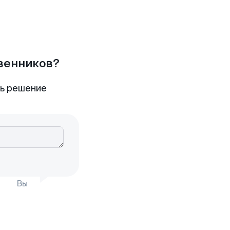
твенников?
ть решение
Вы