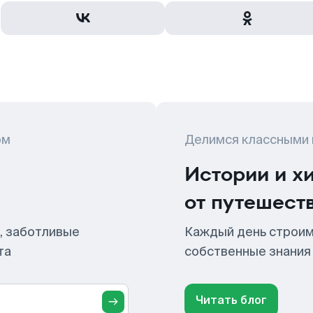
ом
Делимся классными
Истории и х
от путешест
, заботливые
Каждый день строим
та
собственные знания
Читать блог