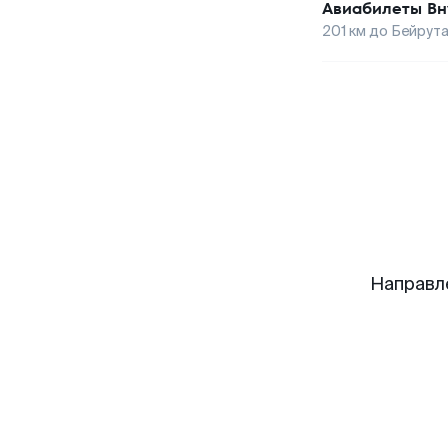
Авиабилеты
Вн
201
км до
Бейрут
Направл