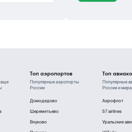
Топ аэропортов
Топ авиак
чаще
Популярные аэропорты
Популярные а
ы
России
России и мира
Домодедово
Аэрофлот
а
Шереметьево
S7 airlines
Внуково
Уральские ав