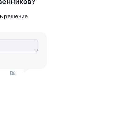
твенников?
ть решение
Вы