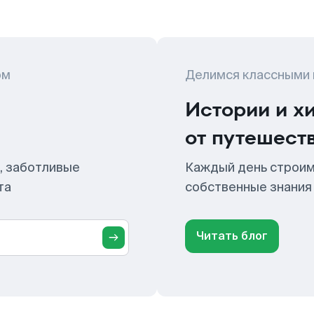
ом
Делимся классными
Истории и х
от путешест
, заботливые
Каждый день строим
та
собственные знания
Читать блог