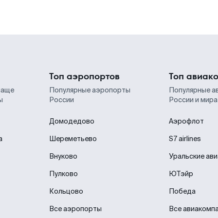
Топ аэропортов
Топ авиак
чаще
Популярные аэропорты
Популярные а
ы
России
России и мира
Домодедово
Аэрофлот
а
Шереметьево
S7 airlines
Внуково
Уральские ав
Пулково
ЮТэйр
Кольцово
Победа
Все аэропорты
Все авиакомп