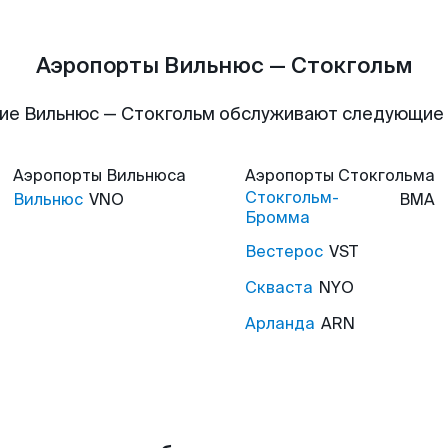
Аэропорты Вильнюс — Стокгольм
ие Вильнюс — Стокгольм обслуживают следующие
Аэропорты
Вильнюса
Аэропорты
Стокгольма
Стокгольм-
Вильнюс
VNO
BMA
Бромма
Вестерос
VST
Скваста
NYO
Арланда
ARN