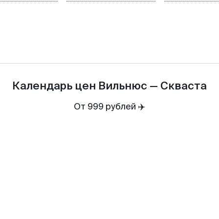
Календарь цен
Вильнюс
—
Скваста
От 999 рублей ✈️