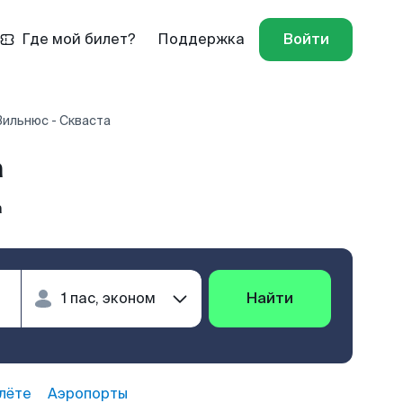
Где мой билет?
Поддержка
Войти
Вильнюс - Скваста
а
а
Найти
лёте
Аэропорты