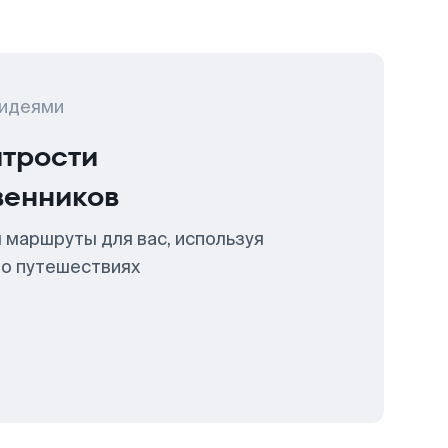
 идеями
итрости
венников
 маршруты для вас, используя
 о путешествиях