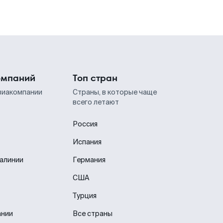
омпаний
Топ стран
виакомпании
Страны, в которые чаще
всего летают
Россия
Испания
иалинии
Германия
США
Турция
ании
Все страны