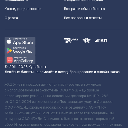
Конфиденциальность
Возврат и обмен билета
Оферта
Все вопросы и ответы
©
2011–2026
Купибилет
Дешёвые билеты на самолёт и поезд, бронирование и онлайн-заказ
Ж/Д билеты предоставляются партнёрами, в том числе
с использованием веб-системы ООО «РЖД – Цифровые
пассажирские решения» на основании договора № ЦПР-1282
от 04.04.2024 заключенного с Поставщиком услуг и Договора
ООО «РЖД-Цифровые пассажирские решения» c АО «ФПК»
№ ФПК-22-316 от 27.12.2022 г. Сайт не является официальным
ресурсом ОАО «РЖД». Стоимость билетов включает сервисный
сбор. Итоговая цена отображена на экране подтверждения покупки.