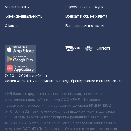
Безопасность
Оформление и покупка
Конфиденциальность
Возврат и обмен билета
Оферта
Все вопросы и ответы
©
2011–2026
Купибилет
Дешёвые билеты на самолёт и поезд, бронирование и онлайн-заказ
Ж/Д билеты предоставляются партнёрами, в том числе
с использованием веб-системы ООО «РЖД – Цифровые
пассажирские решения» на основании договора № ЦПР-1282
от 04.04.2024 заключенного с Поставщиком услуг и Договора
ООО «РЖД-Цифровые пассажирские решения» c АО «ФПК»
№ ФПК-22-316 от 27.12.2022 г. Сайт не является официальным
ресурсом ОАО «РЖД». Стоимость билетов включает сервисный