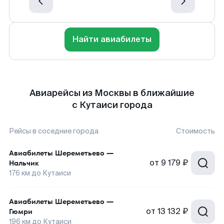
Найти авиабилеты
Авиарейсы из Москвы в ближайшие
с Кутаиси города
Рейсы в соседние города
Стоимость
Авиабилеты
Шереметьево
—
от
9 179 ₽
Нальчик
176
км до
Кутаиси
Авиабилеты
Шереметьево
—
от
13 132 ₽
Гюмри
196
км до
Кутаиси