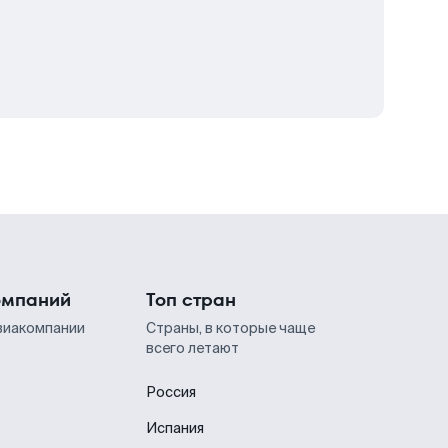
омпаний
Топ стран
виакомпании
Страны, в которые чаще
всего летают
Россия
Испания