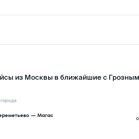
йсы из Москвы в ближайшие с Грозным
 города
реметьево
—
Магас
о
о