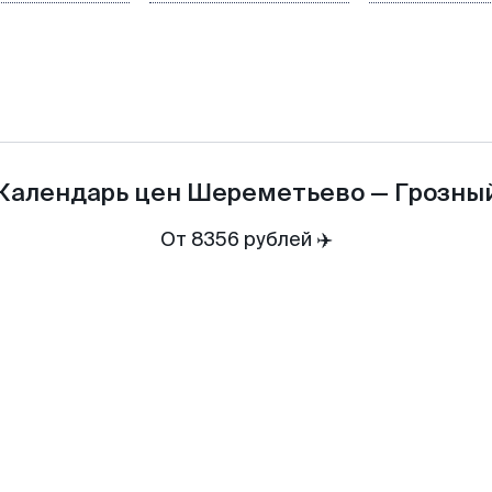
Календарь цен
Шереметьево
—
Грозны
От 8356 рублей ✈️