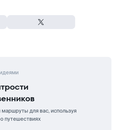
 идеями
итрости
венников
 маршруты для вас, используя
 о путешествиях