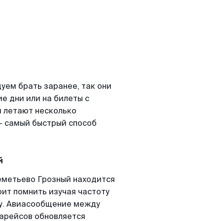
ем брать заранее, так они
е дни или на билеты с
 летают несколько
- самый быстрый способ
й
еметьево Грозный находится
оит помнить изучая частоту
ту. Авиасообщение между
арейсов обновляется