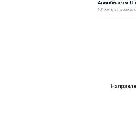
Авиабилеты
Ше
161
км до
Грозног
Направле