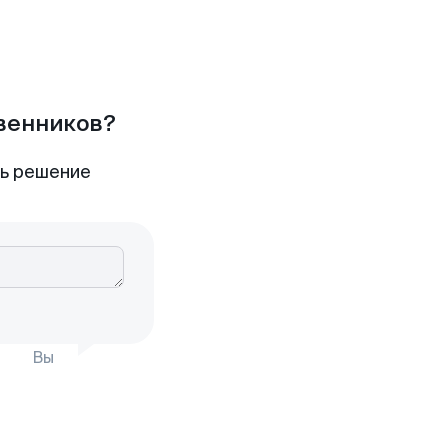
твенников?
ть решение
Вы