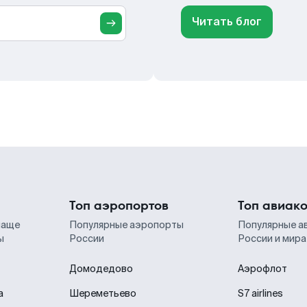
Читать блог
Топ аэропортов
Топ авиак
чаще
Популярные аэропорты
Популярные а
ы
России
России и мира
Домодедово
Аэрофлот
а
Шереметьево
S7 airlines