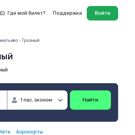
Где мой билет?
Поддержка
Войти
метьево - Грозный
ный
ный
Найти
лёте
Аэропорты