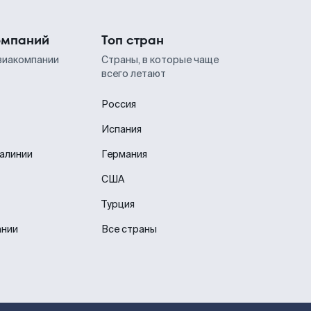
омпаний
Топ стран
виакомпании
Страны, в которые чаще
всего летают
Россия
Испания
иалинии
Германия
США
Турция
ании
Все страны