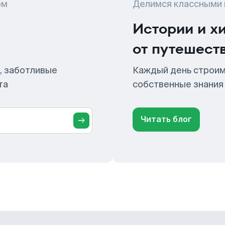
ом
Делимся классными
Истории и х
от путешест
, заботливые
Каждый день строим
та
собственные знания
Читать блог