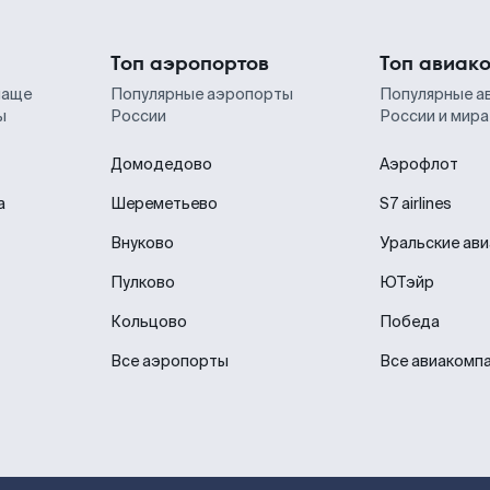
Топ аэропортов
Топ авиак
чаще
Популярные аэропорты
Популярные а
ы
России
России и мира
Домодедово
Аэрофлот
а
Шереметьево
S7 airlines
Внуково
Уральские ав
Пулково
ЮТэйр
Кольцово
Победа
Все аэропорты
Все авиакомп