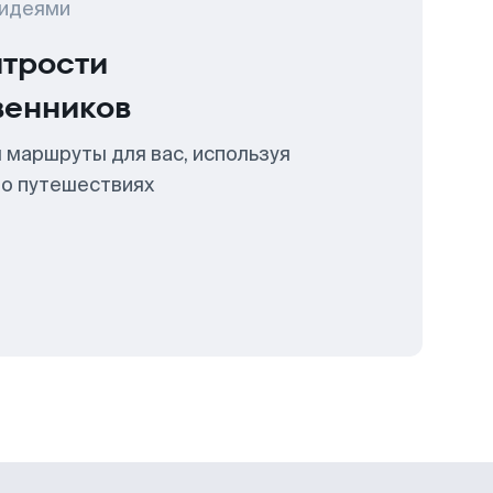
 идеями
итрости
венников
 маршруты для вас, используя
 о путешествиях