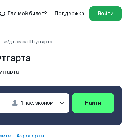
Где мой билет?
Поддержка
Войти
 - ж/д вокзал Штутгарта
утгарта
утгарта
Найти
лёте
Аэропорты