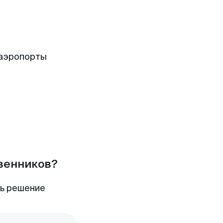
 аэропорты
твенников?
ть решение