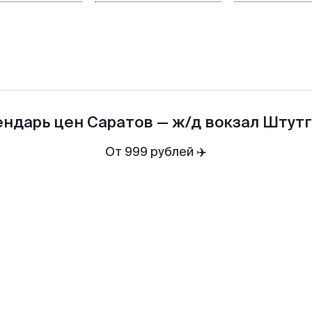
ендарь цен
Саратов
—
ж/д вокзал Штут
От 999 рублей ✈️