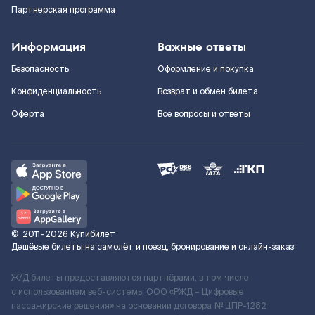
Партнерская программа
Информация
Важные ответы
Безопасность
Оформление и покупка
Конфиденциальность
Возврат и обмен билета
Оферта
Все вопросы и ответы
©
2011–2026
Купибилет
Дешёвые билеты на самолёт и поезд, бронирование и онлайн-заказ
Ж/Д билеты предоставляются партнёрами, в том числе
с использованием веб-системы ООО «РЖД – Цифровые
пассажирские решения» на основании договора № ЦПР-1282