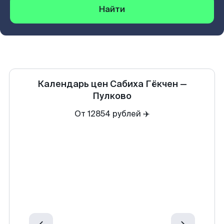
Найти
Календарь цен
Сабиха Гёкчен
—
Пулково
От 12854 рублей ✈️