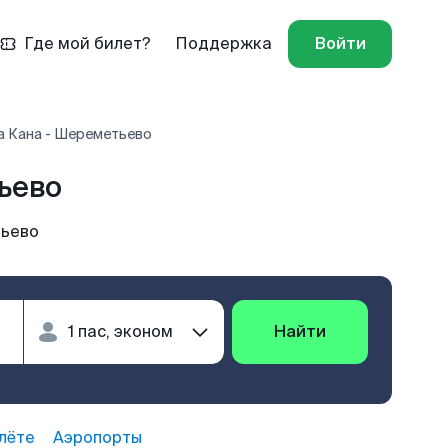
Где мой билет?
Поддержка
Войти
а Кана - Шереметьево
ьево
тьево
Найти
лёте
Аэропорты