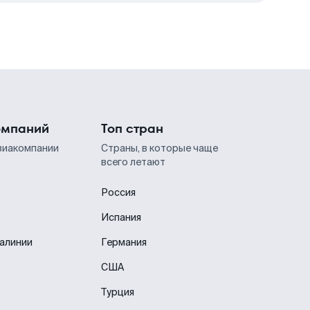
омпаний
Топ стран
виакомпании
Страны, в которые чаще
всего летают
Россия
Испания
иалинии
Германия
США
Турция