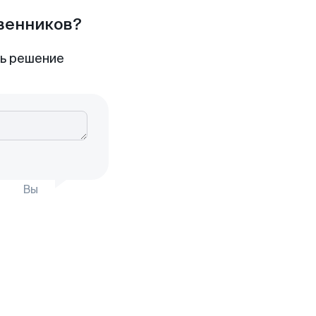
твенников?
ть решение
Вы