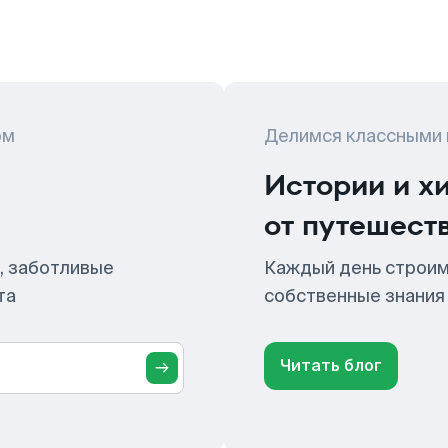
ом
Делимся классными
Истории и х
от путешест
, заботливые
Каждый день строим
та
собственные знания
Читать блог