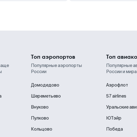
Топ аэропортов
Топ авиак
чаще
Популярные аэропорты
Популярные а
ы
России
России и мира
Домодедово
Аэрофлот
а
Шереметьево
S7 airlines
Внуково
Уральские ав
Пулково
ЮТэйр
Кольцово
Победа