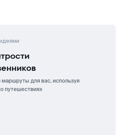
 идеями
итрости
венников
 маршруты для вас, используя
 о путешествиях