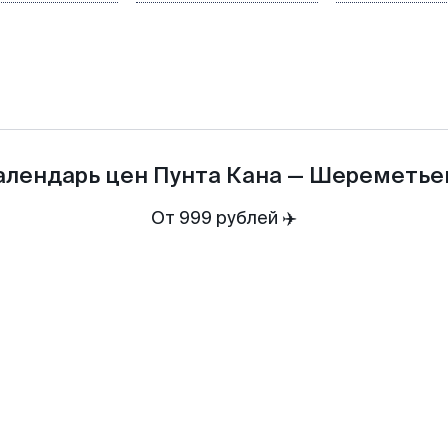
алендарь цен
Пунта Кана
—
Шереметье
От 999 рублей ✈️