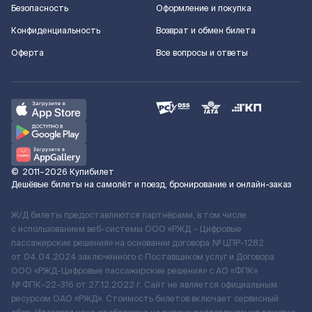
Безопасность
Оформление и покупка
Конфиденциальность
Возврат и обмен билета
Оферта
Все вопросы и ответы
©
2011–2026
Купибилет
Дешёвые билеты на самолёт и поезд, бронирование и онлайн-заказ
Ж/Д билеты предоставляются партнёрами, в том числе
с использованием веб-системы ООО «РЖД – Цифровые
пассажирские решения» на основании договора № ЦПР-1282
от 04.04.2024 заключенного с Поставщиком услуг и Договора
ООО «РЖД-Цифровые пассажирские решения» c АО «ФПК»
№ ФПК-22-316 от 27.12.2022 г. Сайт не является официальным
ресурсом ОАО «РЖД». Стоимость билетов включает сервисный