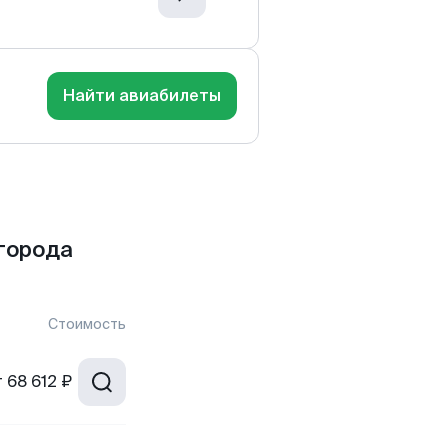
Найти авиабилеты
города
Стоимость
т
68 612 ₽