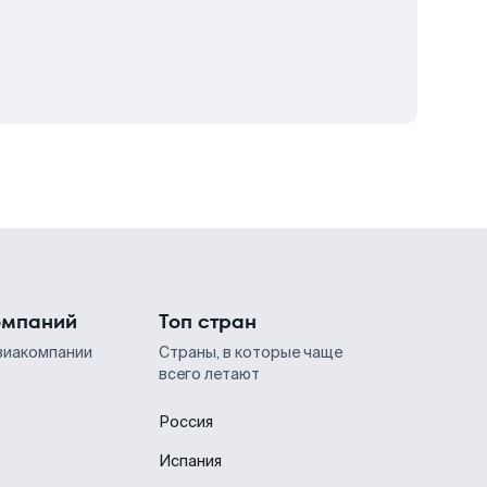
омпаний
Топ стран
виакомпании
Страны, в которые чаще
всего летают
Россия
Испания