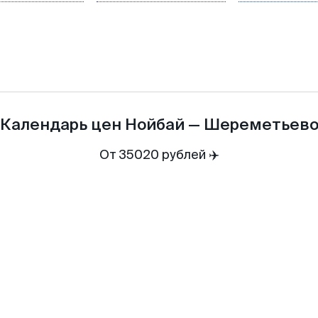
Календарь цен
Нойбай
—
Шереметьев
От 35020 рублей ✈️