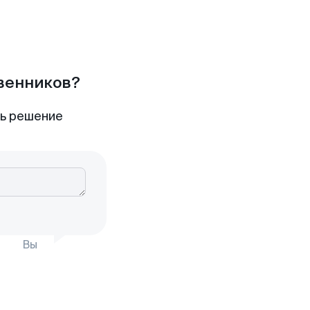
твенников?
ть решение
Вы