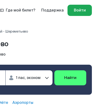
Где мой билет?
Поддержка
Войти
й - Шереметьево
ево
ево
Найти
лёте
Аэропорты