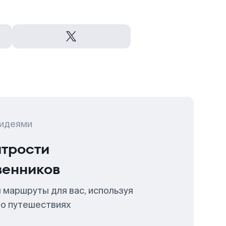
 идеями
итрости
венников
 маршруты для вас, используя
 о путешествиях