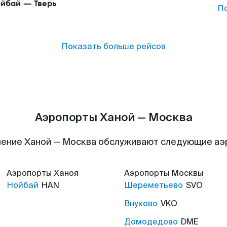
йбай
—
Тверь
П
Показать больше рейсов
Аэропорты Ханой — Москва
ение Ханой — Москва обслуживают следующие а
Аэропорты
Ханоя
Аэропорты
Москвы
Нойбай
HAN
Шереметьево
SVO
Внуково
VKO
Домодедово
DME