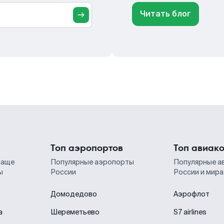
Читать блог
Топ аэропортов
Топ авиак
чаще
Популярные аэропорты
Популярные а
ы
России
России и мира
Домодедово
Аэрофлот
а
Шереметьево
S7 airlines