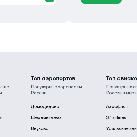
Топ аэропортов
Топ авиак
чаще
Популярные аэропорты
Популярные а
ы
России
России и мира
Домодедово
Аэрофлот
а
Шереметьево
S7 airlines
Внуково
Уральские ав