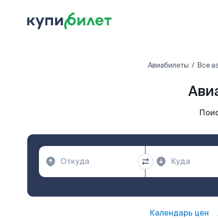
Авиабилеты
Все а
Ави
Поис
Календарь цен