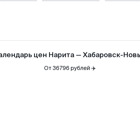
алендарь цен
Нарита
—
Хабаровск-Нов
От 36796 рублей ✈️