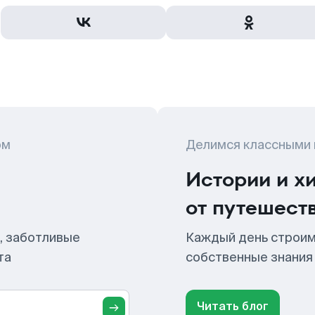
ом
Делимся классными
Истории и х
от путешест
, заботливые
Каждый день строим
та
собственные знания
Читать блог