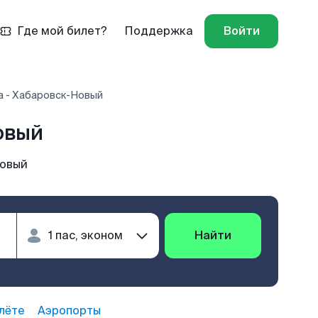
Где мой билет?
Поддержка
Войти
а - Хабаровск-Новый
овый
Новый
Найти
лёте
Аэропорты