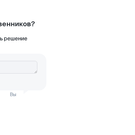
твенников?
ть решение
Вы