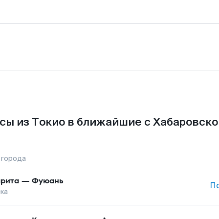
сы из Токио в ближайшие с Хабаровско
 города
рита
—
Фуюань
П
ка