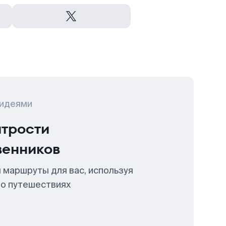
 идеями
итрости
венников
 маршруты для вас, используя
 о путешествиях