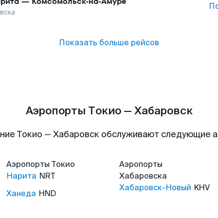
рита
—
Комсомольск-на-Амуре
П
вска
Показать больше рейсов
Аэропорты Токио — Хабаровск
ние Токио — Хабаровск обслуживают следующие 
Аэропорты
Токио
Аэропорты
Нарита
NRT
Хабаровска
Хабаровск-Новый
KHV
Ханеда
HND