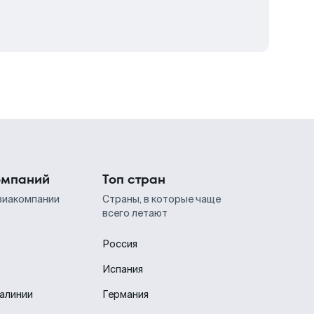
омпаний
Топ стран
виакомпании
Страны, в которые чаще
всего летают
Россия
Испания
иалинии
Германия