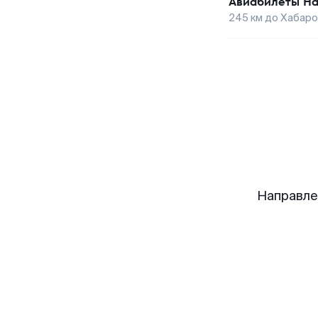
Авиабилеты
На
245
км до
Хабаро
Направле