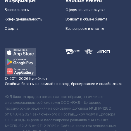
Информация
Важные ответы
Безопасность
Оформление и покупка
Конфиденциальность
Возврат и обмен билета
Оферта
Все вопросы и ответы
©
2011–2026
Купибилет
Дешёвые билеты на самолёт и поезд, бронирование и онлайн-заказ
Ж/Д билеты предоставляются партнёрами, в том числе
с использованием веб-системы ООО «РЖД – Цифровые
пассажирские решения» на основании договора № ЦПР-1282
от 04.04.2024 заключенного с Поставщиком услуг и Договора
ООО «РЖД-Цифровые пассажирские решения» c АО «ФПК»
№ ФПК-22-316 от 27.12.2022 г. Сайт не является официальным