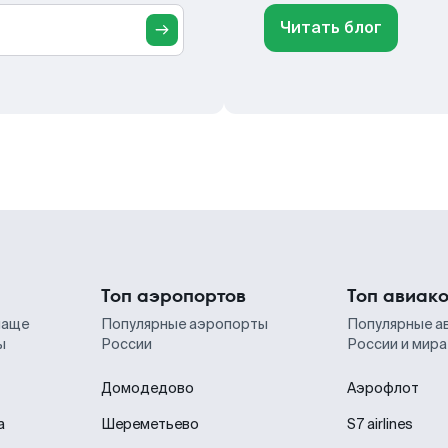
Читать блог
Топ аэропортов
Топ авиак
чаще
Популярные аэропорты
Популярные а
ы
России
России и мира
Домодедово
Аэрофлот
а
Шереметьево
S7 airlines