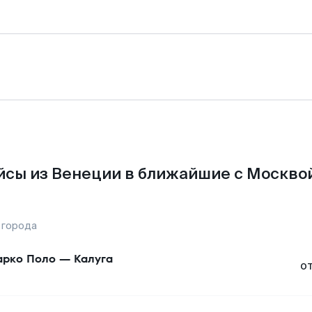
йсы из Венеции в ближайшие с Москвой
 города
рко Поло
—
Калуга
о