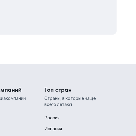
омпаний
Топ стран
виакомпании
Страны, в которые чаще
всего летают
Россия
Испания