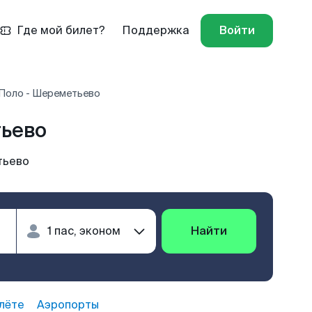
Где мой билет?
Поддержка
Войти
Поло - Шереметьево
тьево
тьево
Найти
лёте
Аэропорты