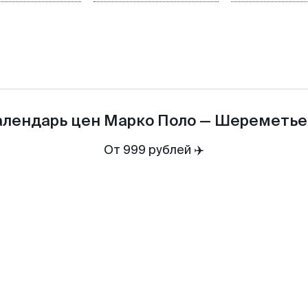
алендарь цен
Марко Поло
—
Шереметье
От 999 рублей ✈️