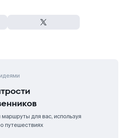
 идеями
итрости
венников
 маршруты для вас, используя
 о путешествиях