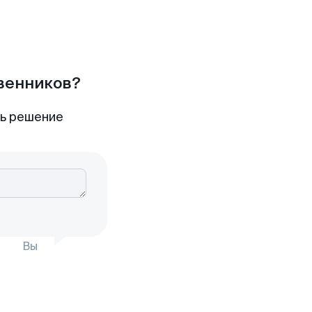
твенников?
ть решение
Вы