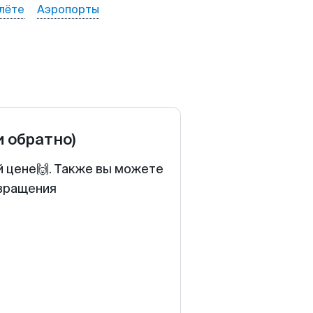
лёте
Аэропорты
и обратно)
й цене🙌. Также вы можете
звращения