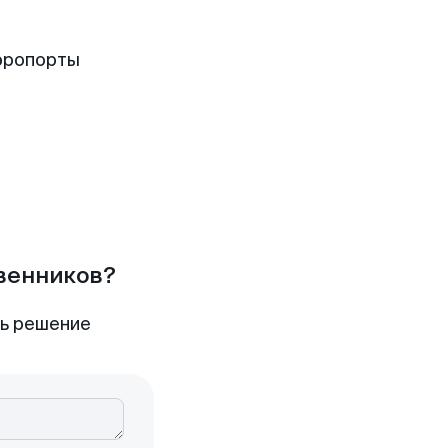
эропорты
твенников?
ть решение