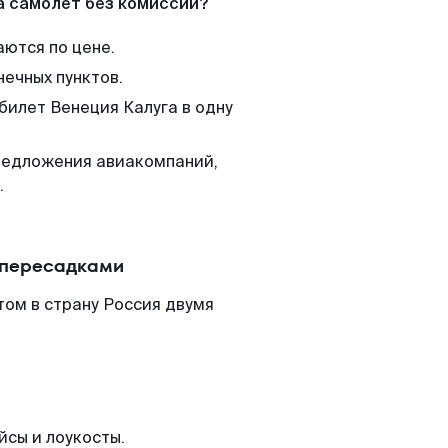
а самолет без комиссии?
аются по цене.
нечных пунктов.
билет Венеция Калуга в одну
редложения авиакомпаний,
.
 пересадками
том в страну Россия двумя
йсы и лоукосты.