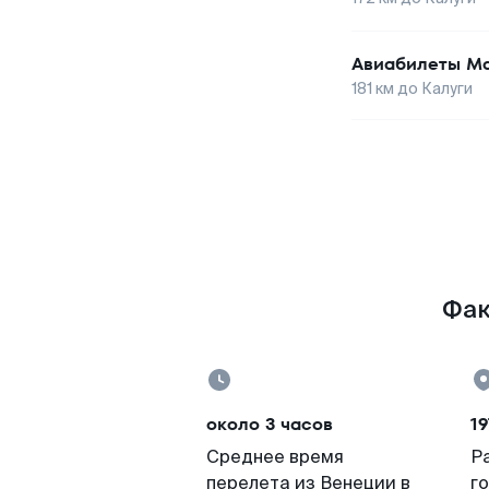
Авиабилеты
Ма
181
км до
Калуги
Фак
около 3 часов
19
Среднее время
Р
перелета из Венеции в
г