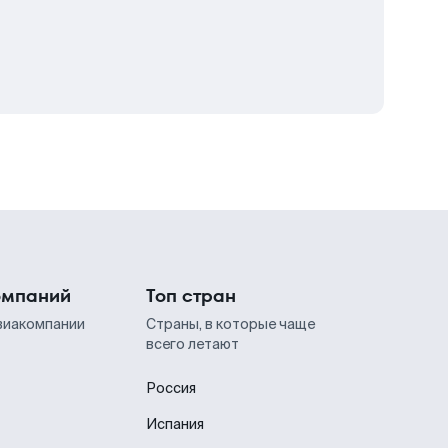
омпаний
Топ стран
виакомпании
Страны, в которые чаще
всего летают
Россия
Испания