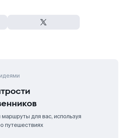
 идеями
итрости
венников
 маршруты для вас, используя
 о путешествиях