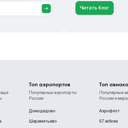
Читать блог
Топ аэропортов
Топ авиак
чаще
Популярные аэропорты
Популярные а
ы
России
России и мира
Домодедово
Аэрофлот
а
Шереметьево
S7 airlines