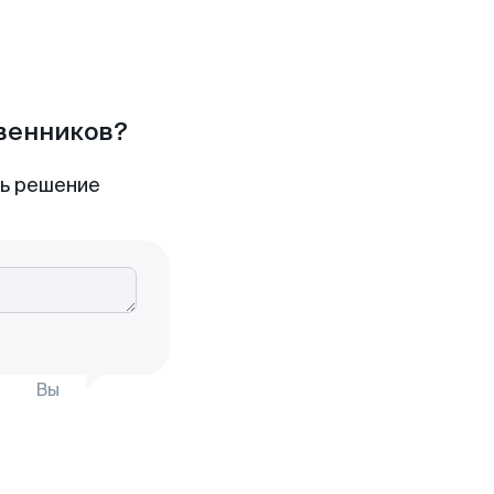
твенников?
ть решение
Вы