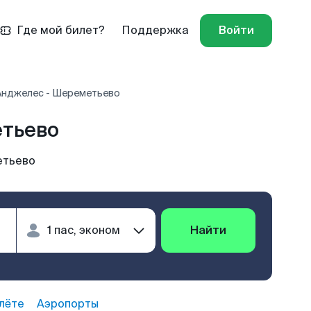
Где мой билет?
Поддержка
Войти
Анджелес - Шереметьево
етьево
етьево
Найти
лёте
Аэропорты