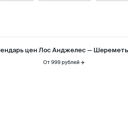
ендарь цен
Лос Анджелес
—
Шереметь
От 999 рублей ✈️