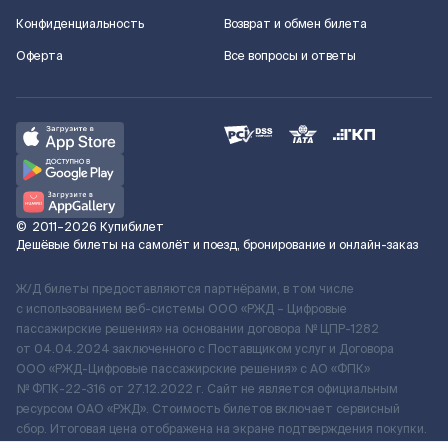
Конфиденциальность
Возврат и обмен билета
Оферта
Все вопросы и ответы
©
2011–2026
Купибилет
Дешёвые билеты на самолёт и поезд, бронирование и онлайн-заказ
Ж/Д билеты предоставляются партнёрами, в том числе
с использованием веб-системы ООО «РЖД – Цифровые
пассажирские решения» на основании договора № ЦПР-1282
от 04.04.2024 заключенного с Поставщиком услуг и Договора
ООО «РЖД-Цифровые пассажирские решения» c АО «ФПК»
№ ФПК-22-316 от 27.12.2022 г. Сайт не является официальным
ресурсом ОАО «РЖД». Стоимость билетов включает сервисный
сбор. Итоговая цена отображена на экране подтверждения покупки.