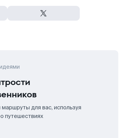
 идеями
итрости
венников
 маршруты для вас, используя
 о путешествиях