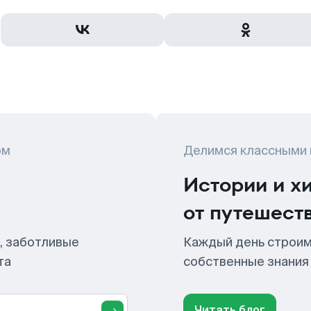
ом
Делимся классными
Истории и х
от путешест
, заботливые
Каждый день строим
та
собственные знания
Читать блог