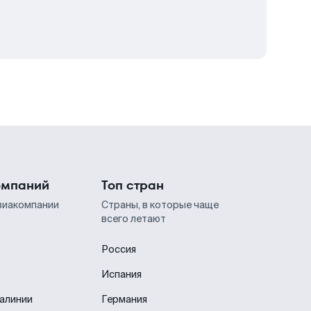
омпаний
Топ стран
виакомпании
Страны, в которые чаще
всего летают
Россия
Испания
иалинии
Германия