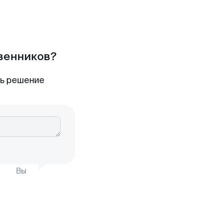
твенников?
ть решение
Вы