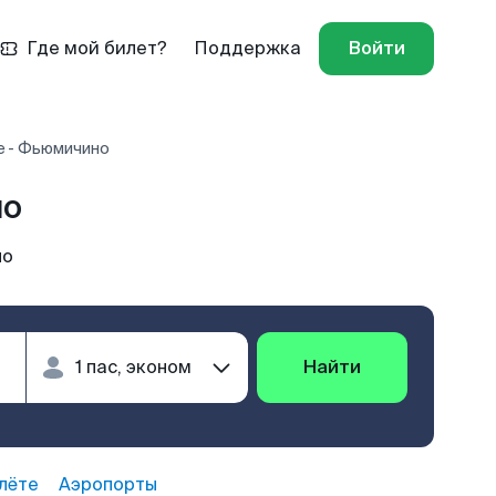
Где мой билет?
Поддержка
Войти
е - Фьюмичино
но
но
Найти
лёте
Аэропорты