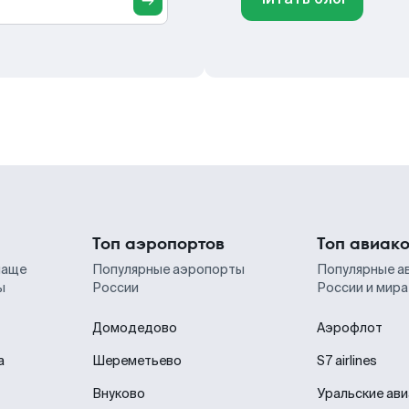
Топ аэропортов
Топ авиак
чаще
Популярные аэропорты
Популярные а
ы
России
России и мира
Домодедово
Аэрофлот
а
Шереметьево
S7 airlines
Внуково
Уральские ав