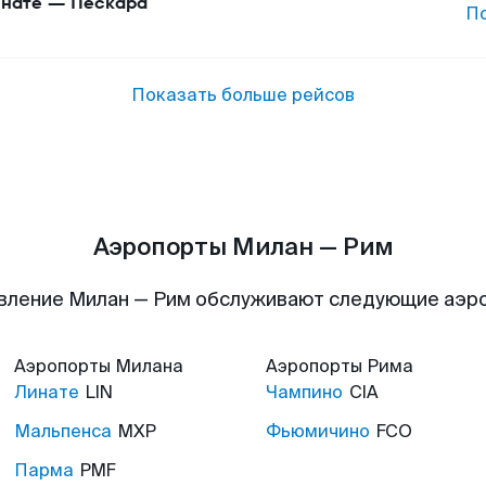
нате
—
Пескара
П
Показать больше рейсов
Аэропорты Милан — Рим
вление Милан — Рим обслуживают следующие аэр
Аэропорты
Милана
Аэропорты
Рима
Линате
LIN
Чампино
CIA
Мальпенса
MXP
Фьюмичино
FCO
Парма
PMF