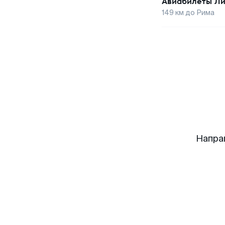
Авиабилеты
Ли
149
км до
Рима
Напра