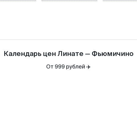
Календарь цен
Линате
—
Фьюмичино
От 999 рублей ✈️