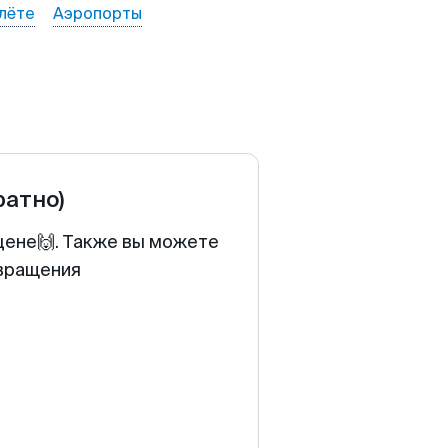
лёте
Аэропорты
ратно)
цене🙌. Также вы можете
звращения