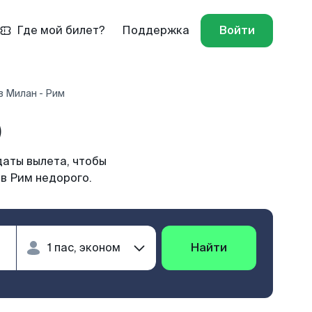
Где мой билет?
Поддержка
Войти
в Милан - Рим
)
даты вылета, чтобы
в Рим недорого.
Найти