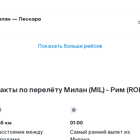
илан
—
Пескара
Показать больше рейсов
акты по перелёту Милан (MIL) - Рим (RO
85 км
01:00
асстояние между
Самый ранний вылет из
ородами
Милана