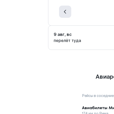
9 авг, вс
перелёт туда
Авиар
Рейсы в соседние
Авиабилеты
М
174
км до
Рима