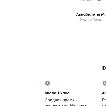
Авиабилеты
М
149
км до
Рима
Ф
около 1 часа
4
Среднее время
Р
перелета из Милана в
г