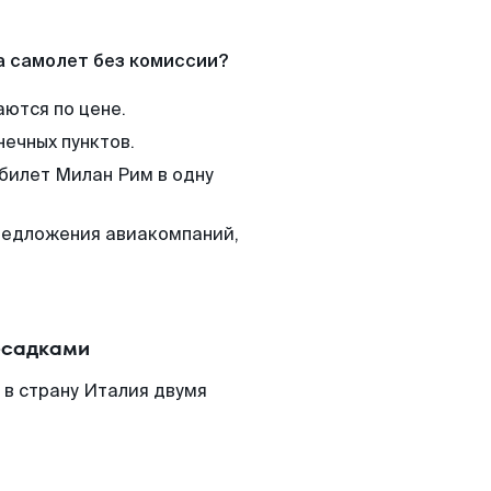
а самолет без комиссии?
аются по цене.
нечных пунктов.
 билет Милан Рим в одну
редложения авиакомпаний,
есадками
 в страну Италия двумя