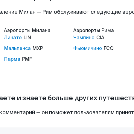
вление Милан — Рим обслуживают следующие аэр
Аэропорты
Милана
Аэропорты
Рима
Линате
LIN
Чампино
CIA
Мальпенса
MXP
Фьюмичино
FCO
Парма
PMF
аете и знаете больше других путешес
комментарий — он поможет пользователям приня