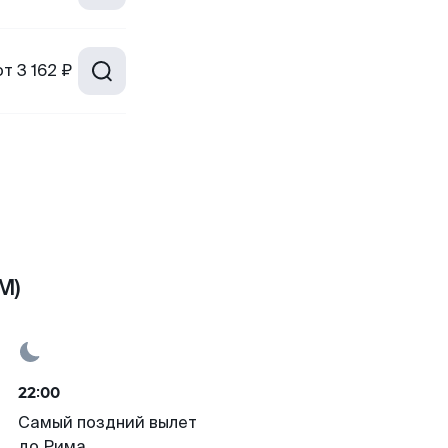
от
3 162 ₽
M)
22:00
Самый поздний вылет
до Рима