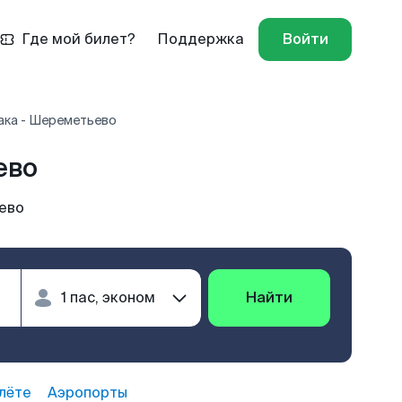
Где мой билет?
Поддержка
Войти
ака - Шереметьево
ево
ево
Найти
лёте
Аэропорты