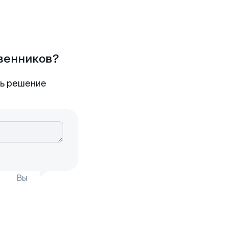
твенников?
ть решение
Вы