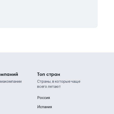
омпаний
Топ стран
виакомпании
Страны, в которые чаще
всего летают
Россия
Испания