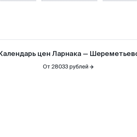
Календарь цен
Ларнака
—
Шереметьев
От 28033 рублей ✈️