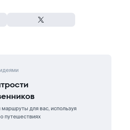
 идеями
итрости
венников
 маршруты для вас, используя
 о путешествиях