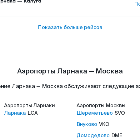
рнака
—
Калуга
П
Показать больше рейсов
Аэропорты Ларнака — Москва
ние Ларнака — Москва обслуживают следующие 
Аэропорты
Ларнаки
Аэропорты
Москвы
Ларнака
LCA
Шереметьево
SVO
Внуково
VKO
Домодедово
DME