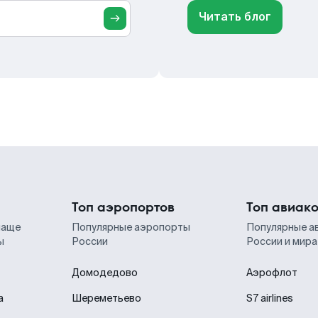
Читать блог
Топ аэропортов
Топ авиак
чаще
Популярные аэропорты
Популярные а
ы
России
России и мира
Домодедово
Аэрофлот
а
Шереметьево
S7 airlines