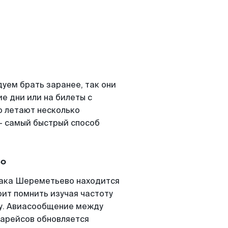
ем брать заранее, так они
е дни или на билеты с
 летают несколько
- самый быстрый способ
во
нака Шереметьево находится
оит помнить изучая частоту
ту. Авиасообщение между
иарейсов обновляется