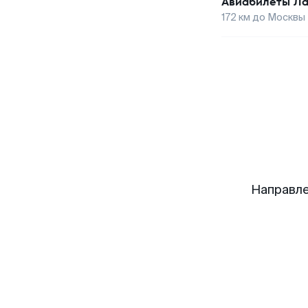
Авиабилеты
Ла
172
км до
Москвы
Направле