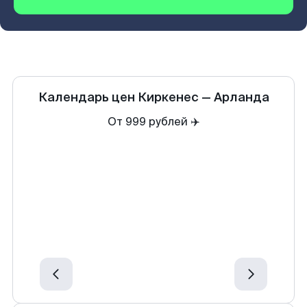
Календарь цен
Киркенеc
—
Арланда
От 999 рублей ✈️