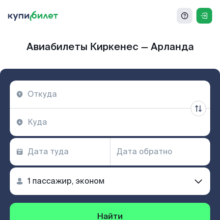
Авиабилеты Киркенеc — Арланда
Найти