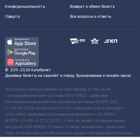
Конфиденциальность
Возврат и обмен билета
Оферта
Все вопросы и ответы
©
2011–2026
Купибилет
Дешёвые билеты на самолёт и поезд, бронирование и онлайн-заказ
Ж/Д билеты предоставляются партнёрами, в том числе
с использованием веб-системы ООО «РЖД – Цифровые
пассажирские решения» на основании договора № ЦПР-1282
от 04.04.2024 заключенного с Поставщиком услуг и Договора
ООО «РЖД-Цифровые пассажирские решения» c АО «ФПК»
№ ФПК-22-316 от 27.12.2022 г. Сайт не является официальным
ресурсом ОАО «РЖД». Стоимость билетов включает сервисный
сбор. Итоговая цена отображена на экране подтверждения покупки.
По вопросам рассмотрения обращений, жалоб, претензий граждан