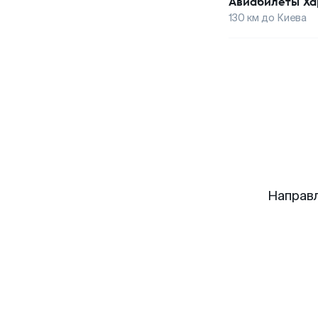
Авиабилеты
Ха
130
км до
Киева
Направ