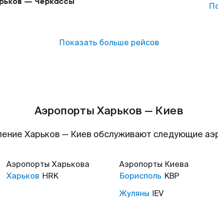
рьков
—
Черкассы
П
Показать больше рейсов
Аэропорты Харьков — Киев
ление Харьков — Киев обслуживают следующие аэ
Аэропорты
Харькова
Аэропорты
Киева
Харьков
HRK
Борисполь
KBP
Жуляны
IEV