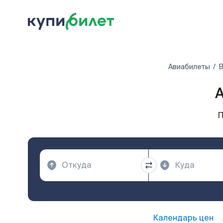
Авиабилеты
В
А
П
Календарь цен