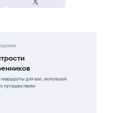
 идеями
итрости
венников
 маршруты для вас, используя
 о путешествиях