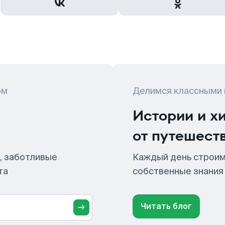
ом
Делимся классными
Истории и х
от путешест
, заботливые
Каждый день строим
та
собственные знания
Читать блог