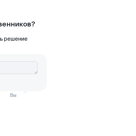
твенников?
ть решение
Вы