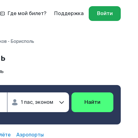
Где мой билет?
Поддержка
Войти
ков - Борисполь
ль
ль
Найти
лёте
Аэропорты