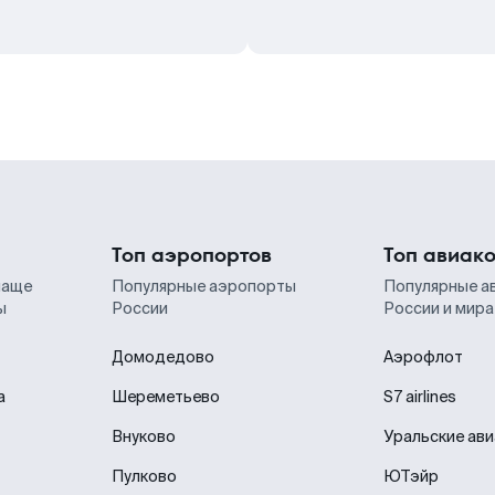
Топ аэропортов
Топ авиак
чаще
Популярные аэропорты
Популярные а
ы
России
России и мира
Домодедово
Аэрофлот
а
Шереметьево
S7 airlines
Внуково
Уральские ав
Пулково
ЮТэйр