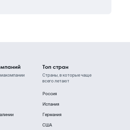
омпаний
Топ стран
виакомпании
Страны, в которые чаще
всего летают
Россия
Испания
иалинии
Германия
США