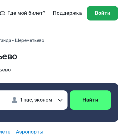
Где мой билет?
Поддержка
Войти
ганда - Шереметьево
ьево
ьево
Найти
лёте
Аэропорты