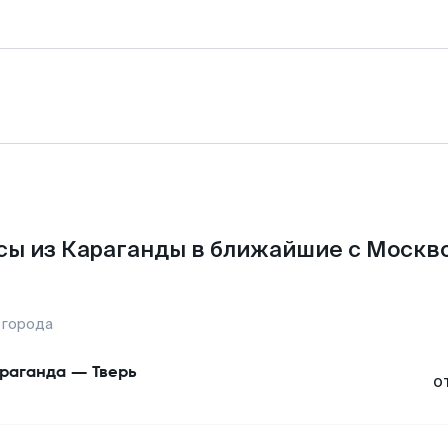
сы из Караганды в ближайшие с Москво
 города
раганда
—
Тверь
о