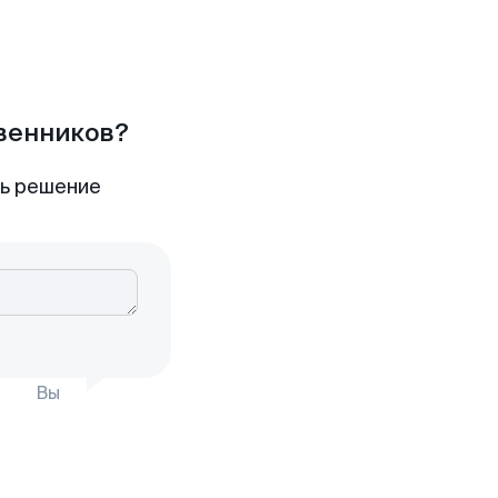
твенников?
ть решение
Вы