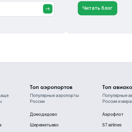
Читать блог
Топ аэропортов
Топ авиак
чаще
Популярные аэропорты
Популярные а
ы
России
России и мира
Домодедово
Аэрофлот
а
Шереметьево
S7 airlines