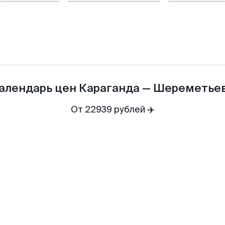
алендарь цен
Караганда
—
Шереметье
От 22939 рублей ✈️