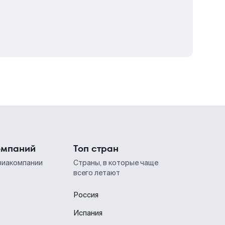
омпаний
Топ стран
виакомпании
Страны, в которые чаще
всего летают
Россия
Испания