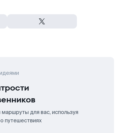
 идеями
итрости
венников
 маршруты для вас, используя
 о путешествиях