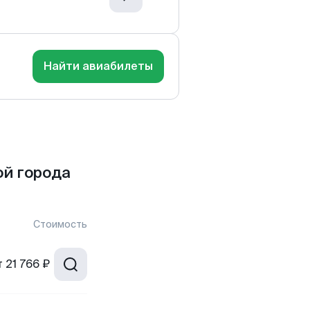
Найти авиабилеты
й города
Стоимость
т
21 766 ₽