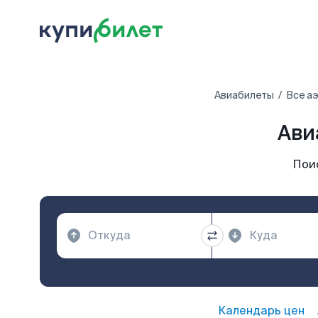
Авиабилеты
Все а
Ави
Пои
Календарь цен