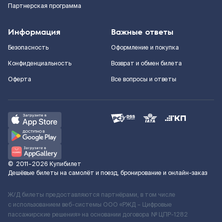
Партнерская программа
Информация
Важные ответы
Безопасность
Оформление и покупка
Конфиденциальность
Возврат и обмен билета
Оферта
Все вопросы и ответы
©
2011–2026
Купибилет
Дешёвые билеты на самолёт и поезд, бронирование и онлайн-заказ
Ж/Д билеты предоставляются партнёрами, в том числе
с использованием веб-системы ООО «РЖД – Цифровые
пассажирские решения» на основании договора № ЦПР-1282