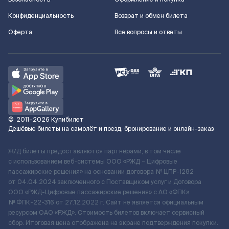
Конфиденциальность
Возврат и обмен билета
Оферта
Все вопросы и ответы
©
2011–2026
Купибилет
Дешёвые билеты на самолёт и поезд, бронирование и онлайн-заказ
Ж/Д билеты предоставляются партнёрами, в том числе
с использованием веб-системы ООО «РЖД – Цифровые
пассажирские решения» на основании договора № ЦПР-1282
от 04.04.2024 заключенного с Поставщиком услуг и Договора
ООО «РЖД-Цифровые пассажирские решения» c АО «ФПК»
№ ФПК-22-316 от 27.12.2022 г. Сайт не является официальным
ресурсом ОАО «РЖД». Стоимость билетов включает сервисный
сбор. Итоговая цена отображена на экране подтверждения покупки.