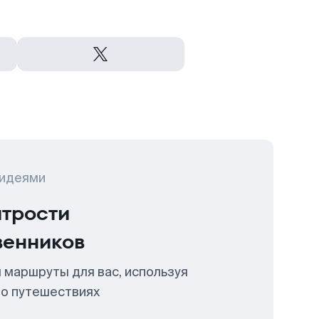
 идеями
итрости
венников
 маршруты для вас, используя
 о путешествиях