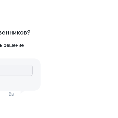
твенников?
ть решение
Вы