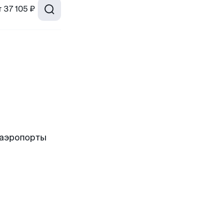
т
37 105 ₽
 аэропорты