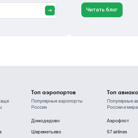
Читать блог
Топ аэропортов
Топ авиак
чаще
Популярные аэропорты
Популярные а
ы
России
России и мира
Домодедово
Аэрофлот
а
Шереметьево
S7 airlines