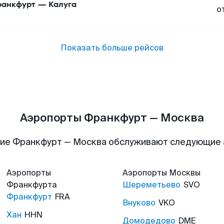
анкфурт
—
Калуга
о
Показать больше рейсов
Аэропорты Франкфурт — Москва
ие Франкфурт — Москва обслуживают следующие
Аэропорты
Аэропорты
Москвы
Франкфурта
Шереметьево
SVO
Франкфурт
FRA
Внуково
VKO
Хан
HHN
Домодедово
DME