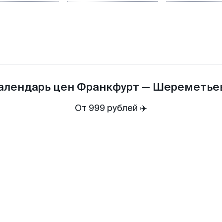
алендарь цен
Франкфурт
—
Шереметье
От 999 рублей ✈️