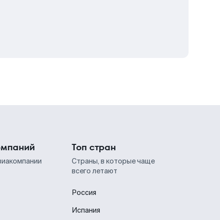
омпаний
Топ стран
виакомпании
Страны, в которые чаще
всего летают
Россия
Испания