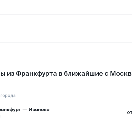
ы из Франкфурта в ближайшие с Москв
 города
анкфурт
—
Иваново
о
ы