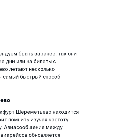
ндуем брать заранее, так они
е дни или на билеты с
ево летают несколько
- самый быстрый способ
ьево
нкфурт Шереметьево находится
оит помнить изучая частоту
ту. Авиасообщение между
авиарейсов обновляется