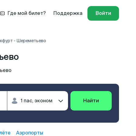
Где мой билет?
Поддержка
Войти
кфурт - Шереметьево
ьево
ьево
Найти
лёте
Аэропорты