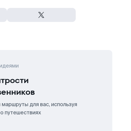
 идеями
итрости
венников
 маршруты для вас, используя
 о путешествиях