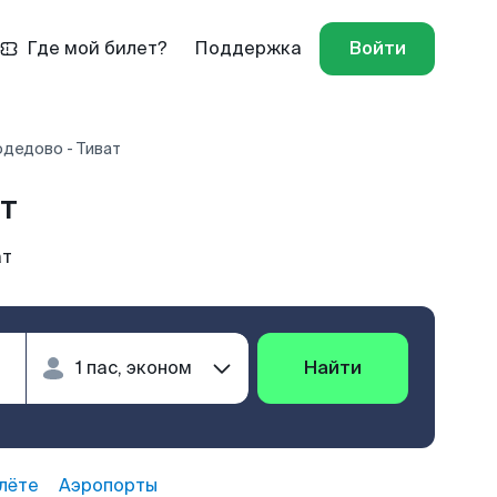
Где мой билет?
Поддержка
Войти
дедово - Тиват
т
ат
Найти
лёте
Аэропорты