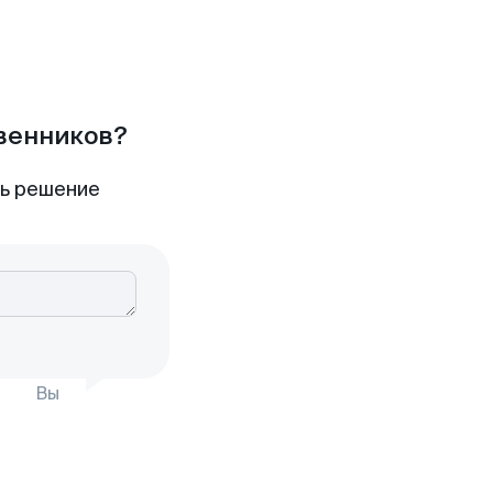
твенников?
ть решение
Вы