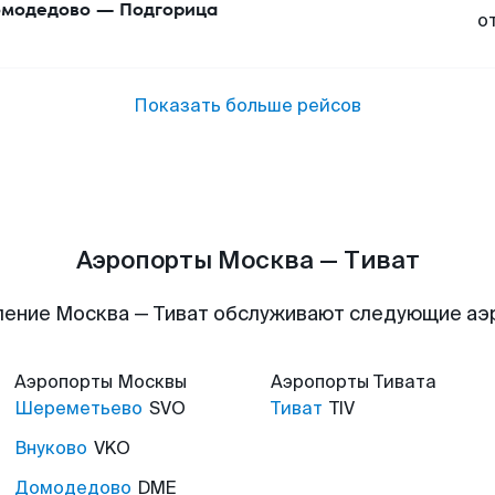
модедово
—
Подгорица
о
Показать больше рейсов
Аэропорты Москва — Тиват
ение Москва — Тиват обслуживают следующие а
Аэропорты
Москвы
Аэропорты
Тивата
Шереметьево
SVO
Тиват
TIV
Внуково
VKO
Домодедово
DME