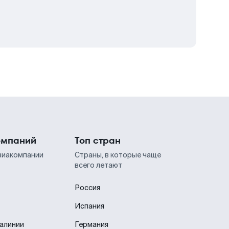
омпаний
Топ стран
виакомпании
Страны, в которые чаще
всего летают
Россия
Испания
иалинии
Германия