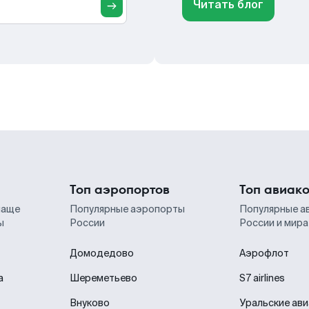
Читать блог
Топ аэропортов
Топ авиак
чаще
Популярные аэропорты
Популярные а
ы
России
России и мира
Домодедово
Аэрофлот
а
Шереметьево
S7 airlines
Внуково
Уральские ав