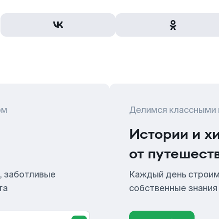
ом
Делимся классными
Истории и х
от путешест
, заботливые
Каждый день строим
та
собственные знания