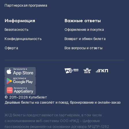
Партнерская программа
Информация
Важные ответы
Безопасность
Оформление и покупка
Конфиденциальность
Возврат и обмен билета
Оферта
Все вопросы и ответы
©
2011–2026
Купибилет
Дешёвые билеты на самолёт и поезд, бронирование и онлайн-заказ
Ж/Д билеты предоставляются партнёрами, в том числе
с использованием веб-системы ООО «РЖД – Цифровые
пассажирские решения» на основании договора № ЦПР-1282