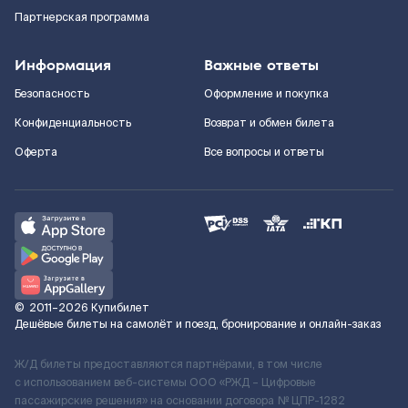
Партнерская программа
Информация
Важные ответы
Безопасность
Оформление и покупка
Конфиденциальность
Возврат и обмен билета
Оферта
Все вопросы и ответы
©
2011–2026
Купибилет
Дешёвые билеты на самолёт и поезд, бронирование и онлайн-заказ
Ж/Д билеты предоставляются партнёрами, в том числе
с использованием веб-системы ООО «РЖД – Цифровые
пассажирские решения» на основании договора № ЦПР-1282