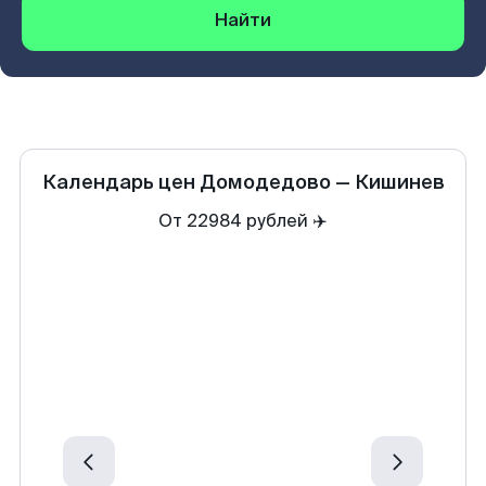
Найти
Календарь цен
Домодедово
—
Кишинев
От 22984 рублей ✈️