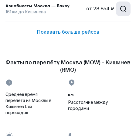
Авиабилеты
Москва
—
Бакэу
от
28 854 ₽
161
км до
Кишинева
Показать больше рейсов
Факты по перелёту Москва (MOW) - Кишинев
(RMO)
км
Среднее время
перелета из Москвы в
Расстояние между
Кишинев без
городами
пересадок