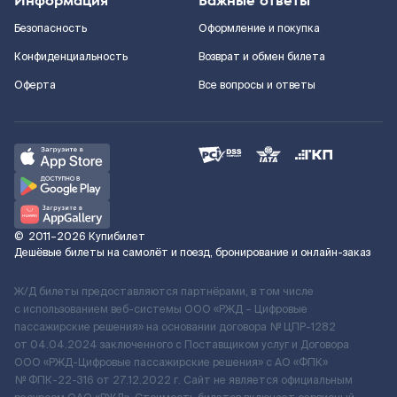
Информация
Важные ответы
Безопасность
Оформление и покупка
Конфиденциальность
Возврат и обмен билета
Оферта
Все вопросы и ответы
©
2011–2026
Купибилет
Дешёвые билеты на самолёт и поезд, бронирование и онлайн-заказ
Ж/Д билеты предоставляются партнёрами, в том числе
с использованием веб-системы ООО «РЖД – Цифровые
пассажирские решения» на основании договора № ЦПР-1282
от 04.04.2024 заключенного с Поставщиком услуг и Договора
ООО «РЖД-Цифровые пассажирские решения» c АО «ФПК»
№ ФПК-22-316 от 27.12.2022 г. Сайт не является официальным