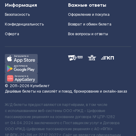
Информация
Важные ответы
Безопасность
Оформление и покупка
Конфиденциальность
Возврат и обмен билета
Оферта
Все вопросы и ответы
©
2011–2026
Купибилет
Дешёвые билеты на самолёт и поезд, бронирование и онлайн-заказ
Ж/Д билеты предоставляются партнёрами, в том числе
с использованием веб-системы ООО «РЖД – Цифровые
пассажирские решения» на основании договора № ЦПР-1282
от 04.04.2024 заключенного с Поставщиком услуг и Договора
ООО «РЖД-Цифровые пассажирские решения» c АО «ФПК»
№ ФПК-22-316 от 27.12.2022 г. Сайт не является официальным