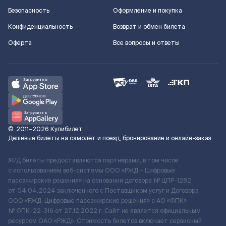
Безопасность
Оформление и покупка
Конфиденциальность
Возврат и обмен билета
Оферта
Все вопросы и ответы
©
2011–2026
Купибилет
Дешёвые билеты на самолёт и поезд, бронирование и онлайн-заказ
Ж/Д билеты предоставляются партнёрами, в том числе
с использованием веб-системы ООО «РЖД – Цифровые
пассажирские решения» на основании договора № ЦПР-1282
от 04.04.2024 заключенного с Поставщиком услуг и Договора
ООО «РЖД-Цифровые пассажирские решения» c АО «ФПК»
№ ФПК-22-316 от 27.12.2022 г. Сайт не является официальным
ресурсом ОАО «РЖД». Стоимость билетов включает сервисный