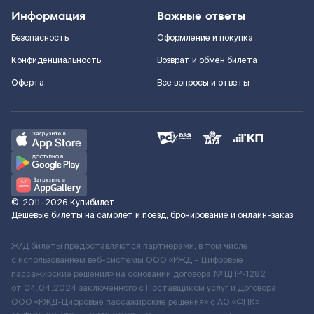
Информация
Важные ответы
Безопасность
Оформление и покупка
Конфиденциальность
Возврат и обмен билета
Оферта
Все вопросы и ответы
©
2011–2026
Купибилет
Дешёвые билеты на самолёт и поезд, бронирование и онлайн-заказ
Ж/Д билеты предоставляются партнёрами, в том числе
с использованием веб-системы ООО «РЖД – Цифровые
пассажирские решения» на основании договора № ЦПР-1282
от 04.04.2024 заключенного с Поставщиком услуг и Договора
ООО «РЖД-Цифровые пассажирские решения» c АО «ФПК»