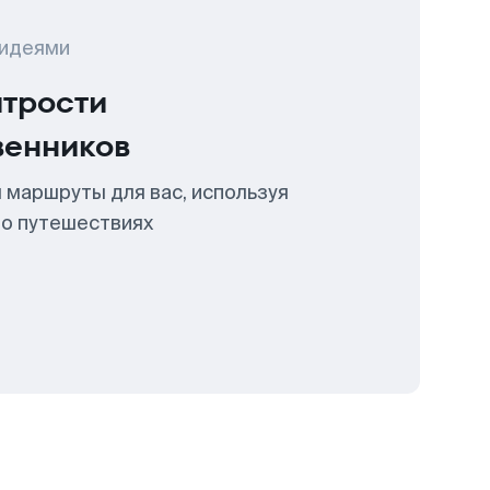
 идеями
итрости
венников
 маршруты для вас, используя
 о путешествиях