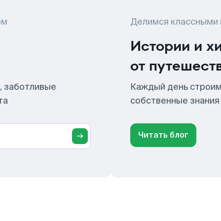
ом
Делимся классными
Истории и х
от путешест
, заботливые
Каждый день строим
та
собственные знания
Читать блог