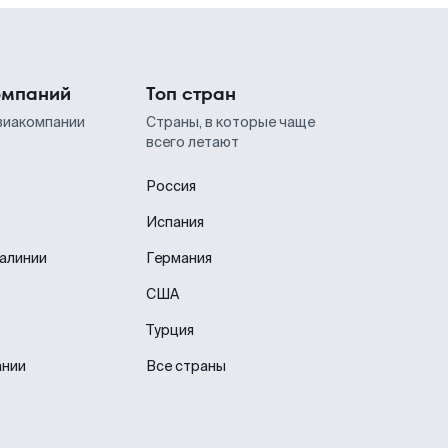
омпаний
Топ стран
виакомпании
Страны, в которые чаще
всего летают
Россия
Испания
иалинии
Германия
США
Турция
ании
Все страны