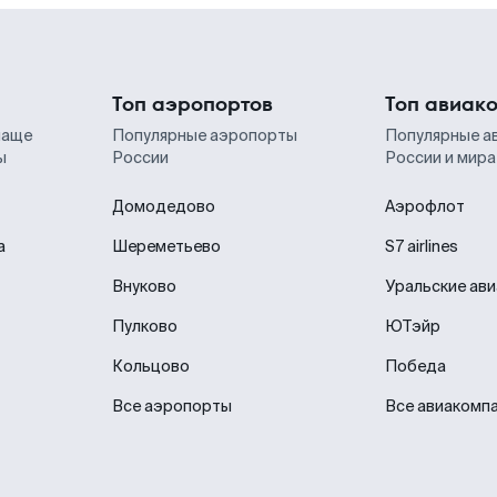
Топ аэропортов
Топ авиак
чаще
Популярные аэропорты
Популярные а
ы
России
России и мира
Домодедово
Аэрофлот
а
Шереметьево
S7 airlines
Внуково
Уральские ав
Пулково
ЮТэйр
Кольцово
Победа
Все аэропорты
Все авиакомп