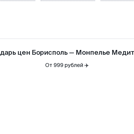
дарь цен
Борисполь
—
Монпелье Меди
От 999 рублей ✈️