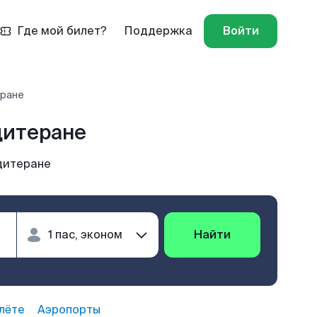
Где мой билет?
Поддержка
Войти
еране
дитеране
дитеране
Найти
лёте
Аэропорты