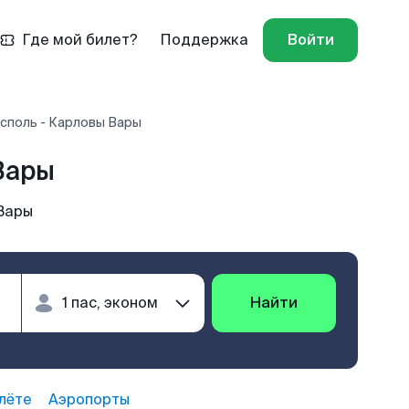
Где мой билет?
Поддержка
Войти
споль - Карловы Вары
Вары
Вары
Найти
лёте
Аэропорты