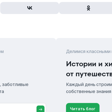
ом
Делимся классными
Истории и х
от путешест
, заботливые
Каждый день строим
та
собственные знания
Читать блог