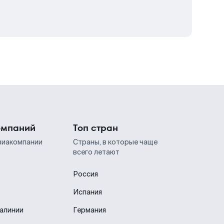
омпаний
Топ стран
виакомпании
Страны, в которые чаще
всего летают
Россия
Испания
иалинии
Германия