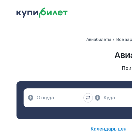
Авиабилеты
Все аэ
Ави
Пои
Календарь цен