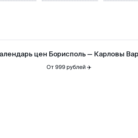
алендарь цен
Борисполь
—
Карловы Ва
От 999 рублей ✈️