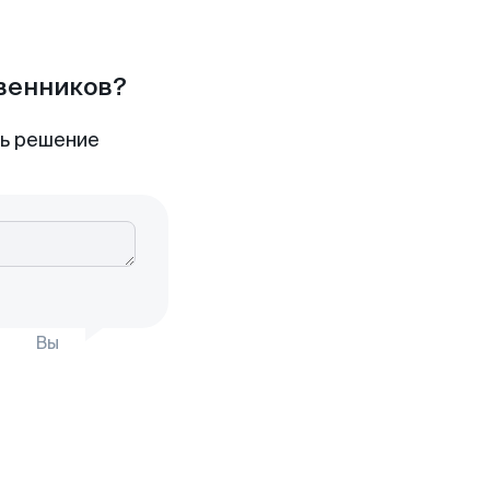
твенников?
ть решение
Вы