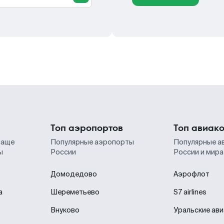
Топ аэропортов
Топ авиак
чаще
Популярные аэропорты
Популярные а
ы
России
России и мира
Домодедово
Аэрофлот
а
Шереметьево
S7 airlines
Внуково
Уральские ав