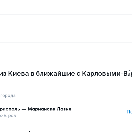
из Киева в ближайшие с Карловыми-Ва́
 города
рисполь
—
Марианске Лазне
П
-Ва́ров