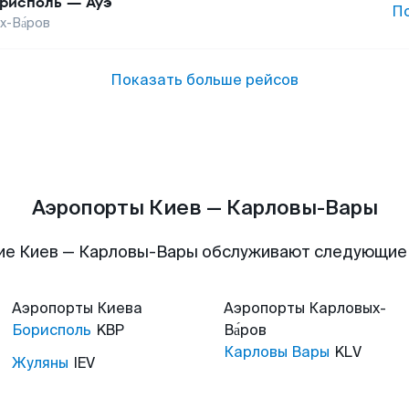
рисполь
—
Ауэ
П
х-Ва́ров
Показать больше рейсов
Аэропорты Киев — Карловы-Вары
ие Киев — Карловы-Вары обслуживают следующие
Аэропорты
Киева
Аэропорты
Карловых-
Борисполь
KBP
Ва́ров
Карловы Вары
KLV
Жуляны
IEV