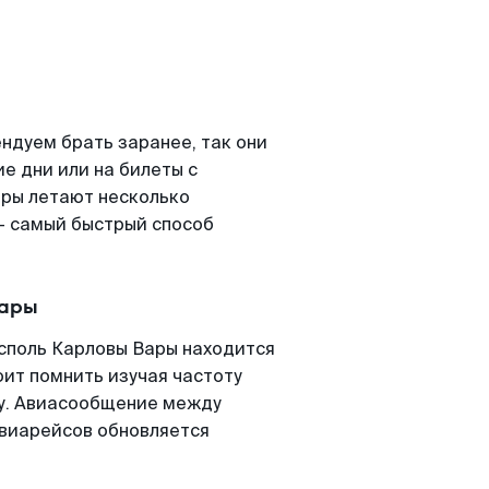
ндуем брать заранее, так они
е дни или на билеты с
ары летают несколько
- самый быстрый способ
Вары
споль Карловы Вары находится
оит помнить изучая частоту
ту. Авиасообщение между
авиарейсов обновляется