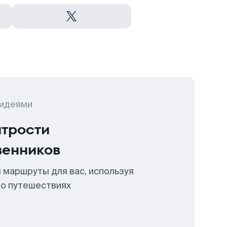
 идеями
итрости
венников
 маршруты для вас, используя
 о путешествиях