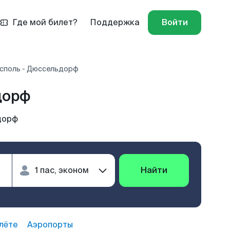
Где мой билет?
Поддержка
Войти
споль - Дюссельдорф
дорф
дорф
Найти
лёте
Аэропорты