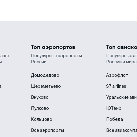
Топ аэропортов
Топ авиак
чаще
Популярные аэропорты
Популярные а
ы
России
России и мира
Домодедово
Аэрофлот
а
Шереметьево
S7 airlines
Внуково
Уральские ав
Пулково
ЮТэйр
Кольцово
Победа
Все аэропорты
Все авиакомп