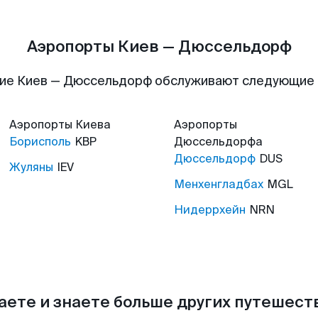
Аэропорты Киев — Дюссельдорф
ие Киев — Дюссельдорф обслуживают следующие
Аэропорты
Киева
Аэропорты
Борисполь
KBP
Дюссельдорфа
Дюссельдорф
DUS
Жуляны
IEV
Менхенгладбах
MGL
Нидеррхейн
NRN
аете и знаете больше других путешес