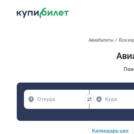
Авиабилеты
Все аэ
Ави
Пои
Календарь цен