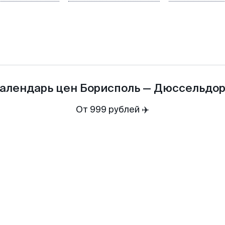
алендарь цен
Борисполь
—
Дюссельдо
От 999 рублей ✈️