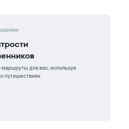
 идеями
итрости
венников
 маршруты для вас, используя
 о путешествиях