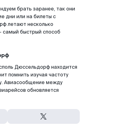
дуем брать заранее, так они
е дни или на билеты с
рф летают несколько
- самый быстрый способ
орф
споль Дюссельдорф находится
оит помнить изучая частоту
ту. Авиасообщение между
виарейсов обновляется