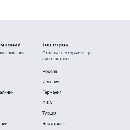
омпаний
Топ стран
виакомпании
Страны, в которые чаще
всего летают
Россия
Испания
иалинии
Германия
США
Турция
ании
Все страны