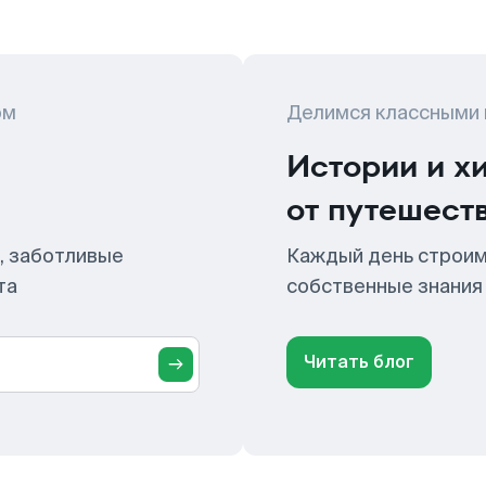
ом
Делимся классными
Истории и х
от путешест
, заботливые
Каждый день строим
та
собственные знания
Читать блог