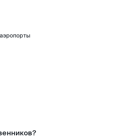
 аэропорты
твенников?