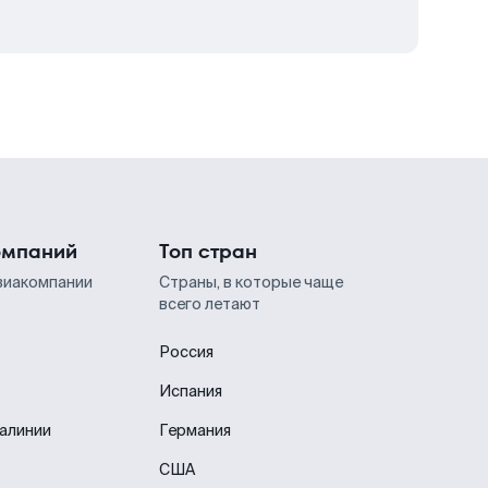
омпаний
Топ стран
виакомпании
Страны, в которые чаще
всего летают
Россия
Испания
иалинии
Германия
США