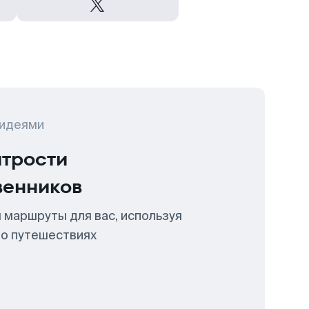
 идеями
итрости
венников
 маршруты для вас, используя
 о путешествиях