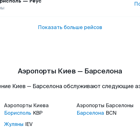
рисполь
—
Реус
П
ны
Показать больше рейсов
Аэропорты Киев — Барселона
ние Киев — Барселона обслуживают следующие 
Аэропорты
Киева
Аэропорты
Барселоны
Борисполь
KBP
Барселона
BCN
Жуляны
IEV