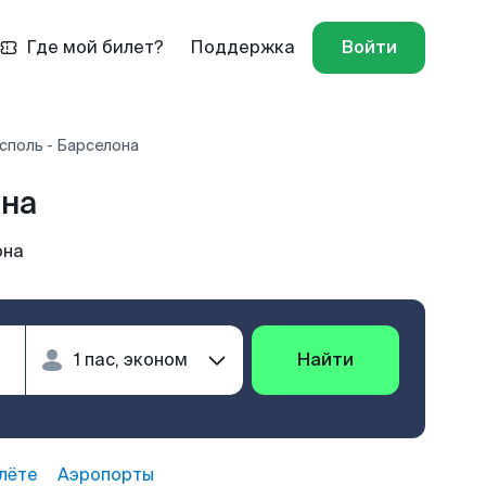
Где мой билет?
Поддержка
Войти
споль - Барселона
она
она
Найти
лёте
Аэропорты