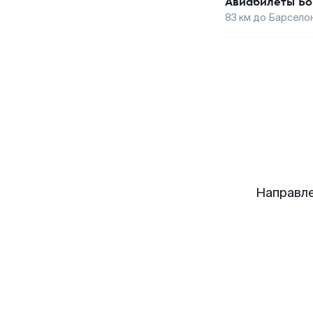
Авиабилеты
Бо
83
км до
Барсело
Направле