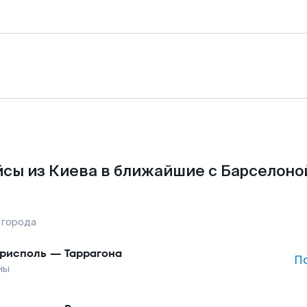
сы из Киева в ближайшие с Барселоно
 города
рисполь
—
Таррагона
П
ны