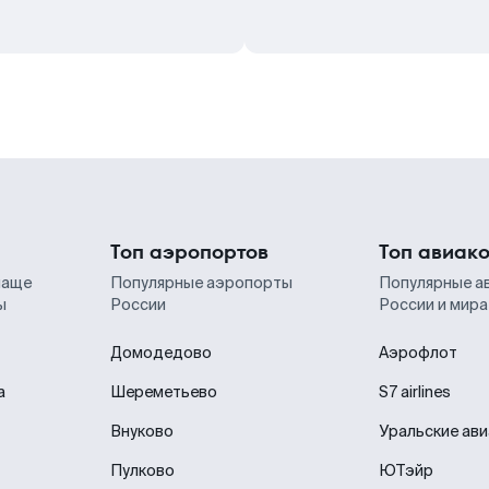
Топ аэропортов
Топ авиак
чаще
Популярные аэропорты
Популярные а
ы
России
России и мира
Домодедово
Аэрофлот
а
Шереметьево
S7 airlines
Внуково
Уральские ав
Пулково
ЮТэйр