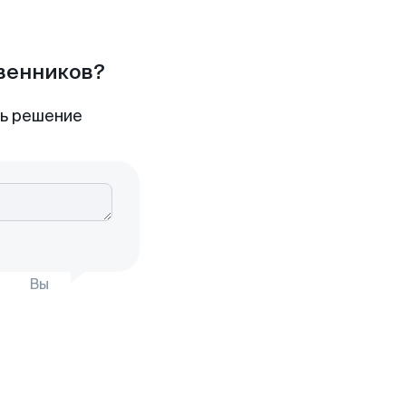
твенников?
ть решение
Вы