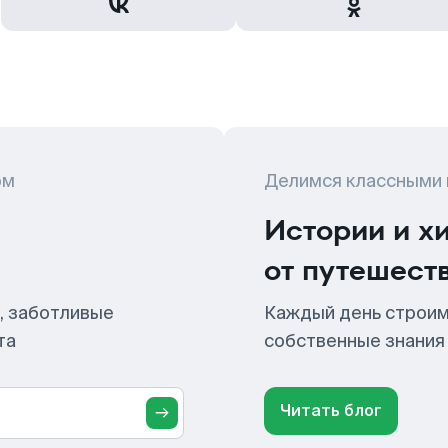
ом
Делимся классными
Истории и х
от путешест
, заботливые
Каждый день строим
та
собственные знания
Читать блог