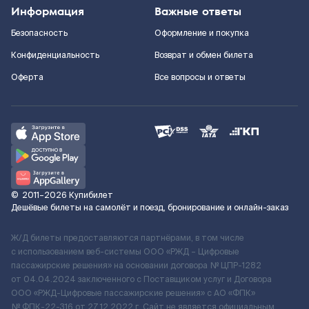
Информация
Важные ответы
Безопасность
Оформление и покупка
Конфиденциальность
Возврат и обмен билета
Оферта
Все вопросы и ответы
©
2011–2026
Купибилет
Дешёвые билеты на самолёт и поезд, бронирование и онлайн-заказ
Ж/Д билеты предоставляются партнёрами, в том числе
с использованием веб-системы ООО «РЖД – Цифровые
пассажирские решения» на основании договора № ЦПР-1282
от 04.04.2024 заключенного с Поставщиком услуг и Договора
ООО «РЖД-Цифровые пассажирские решения» c АО «ФПК»
№ ФПК-22-316 от 27.12.2022 г. Сайт не является официальным