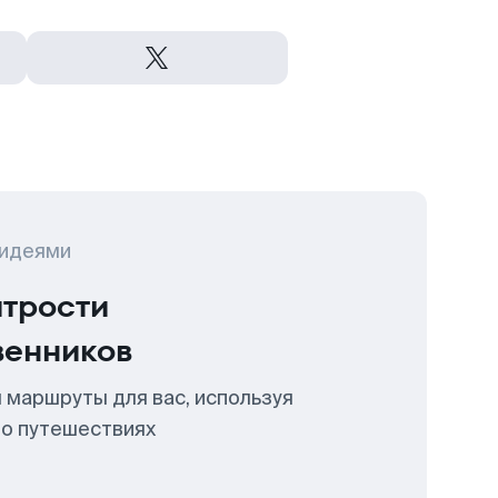
 идеями
итрости
венников
 маршруты для вас, используя
 о путешествиях