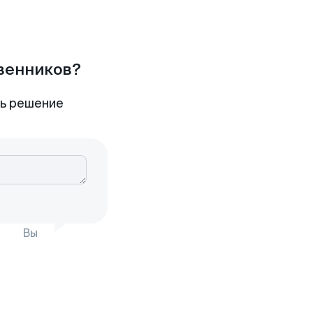
твенников?
ть решение
Вы