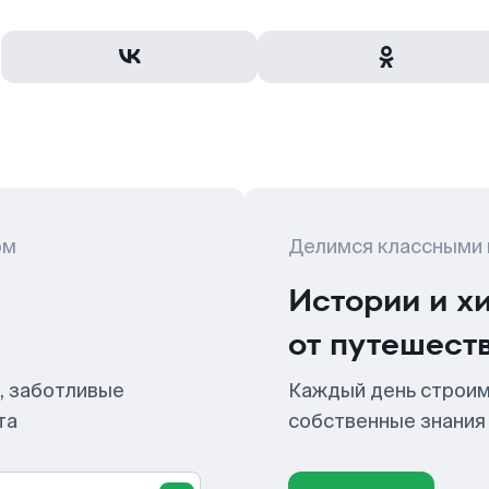
ом
Делимся классными
Истории и х
от путешест
, заботливые
Каждый день строим
та
собственные знания