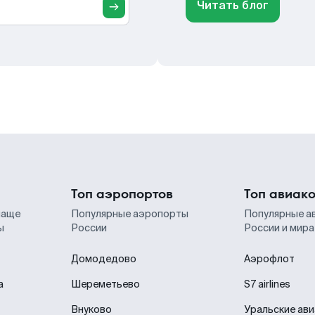
Читать блог
Топ аэропортов
Топ авиак
чаще
Популярные аэропорты
Популярные а
ы
России
России и мира
Домодедово
Аэрофлот
а
Шереметьево
S7 airlines
Внуково
Уральские ав