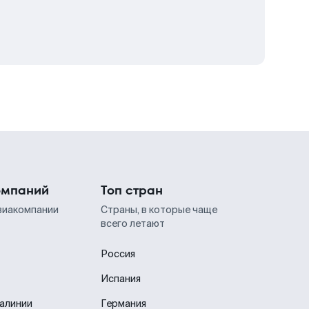
омпаний
Топ стран
виакомпании
Страны, в которые чаще
всего летают
Россия
Испания
иалинии
Германия