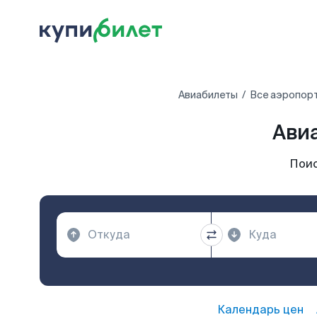
Авиабилеты
Все аэропор
Ави
Поис
Календарь цен