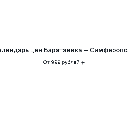
алендарь цен
Баратаевка
—
Симферопо
От 999 рублей ✈️