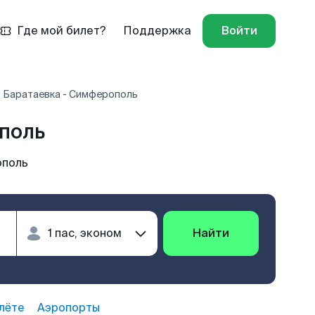
Где мой билет?
Поддержка
Войти
Баратаевка - Симферополь
поль
ополь
Найти
лёте
Аэропорты