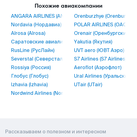
Похожие авиакомпании
ANGARA AIRLINES (ANGARA AIRLINES)
Orenburzhye (Orenburzhye
Nordavia (Нордавиа)
POLAR AIRLINES (ОАО 
Alrosa (Alrosa)
Orenair (Оренбургские а
Саратовские авиалинии (Саратовские авиалинии)
Yakutia (Якутия)
RusLine (РусЛайн)
UVT aero (ЮВТ Аэро)
Severstal (Северсталь)
S7 Airlines (S7 Airlines)
Rossiya (Россия)
Aeroflot (Аэрофлот)
Глобус (Глобус)
Ural Airlines (Уральские 
Izhavia (Izhavia)
UTair (UTair)
Nordwind Airlines (Nordwind Airlines)
Рассказываем о полезном и интересном