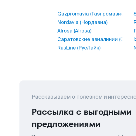
Gazpromavia (Газпромавиа)
S
Nordavia (Нордавиа)
R
Alrosa (Alrosa)
Г
Саратовские авиалинии (Сарат
I
RusLine (РусЛайн)
N
Рассказываем о полезном и интересн
Рассылка с выгодными
предложениями