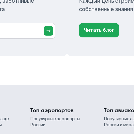
, заботливые
Каждый день строим
та
собственные знания
Читать блог
Топ аэропортов
Топ авиак
чаще
Популярные аэропорты
Популярные а
ы
России
России и мира