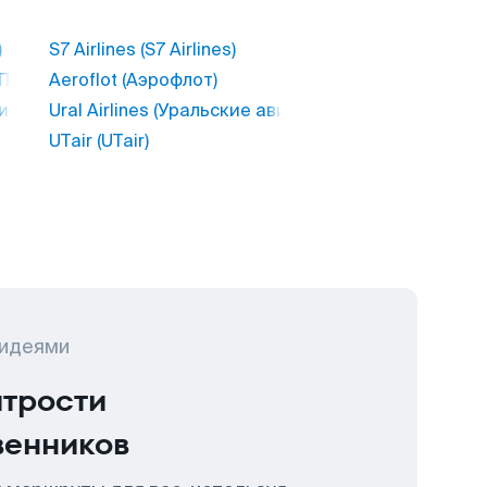
)
S7 Airlines (S7 Airlines)
АК ПОЛЯРНЫЕ АВИАЛИНИИ)
Aeroflot (Аэрофлот)
виалинии)
Ural Airlines (Уральские авиалинии)
UTair (UTair)
 идеями
итрости
венников