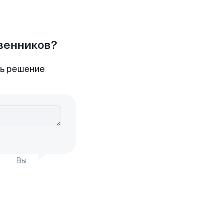
твенников?
ть решение
Вы