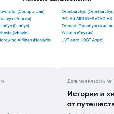
everstal (Северсталь)
Orenburzhye (Orenburzhye
ossiya (Россия)
POLAR AIRLINES (ОАО 
лобус (Глобус)
Orenair (Оренбургские а
овские авиалинии)
zhavia (Izhavia)
Yakutia (Якутия)
ordwind Airlines (Nordwind Airlines)
UVT aero (ЮВТ Аэро)
ом
Делимся классными
Истории и х
от путешест