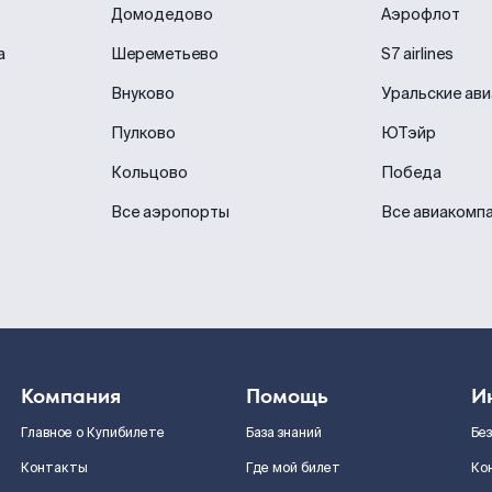
Домодедово
Аэрофлот
а
Шереметьево
S7 airlines
Внуково
Уральские ав
Пулково
ЮТэйр
Кольцово
Победа
Все аэропорты
Все авиакомп
Компания
Помощь
И
Главное о Купибилете
База знаний
Бе
Контакты
Где мой билет
Ко