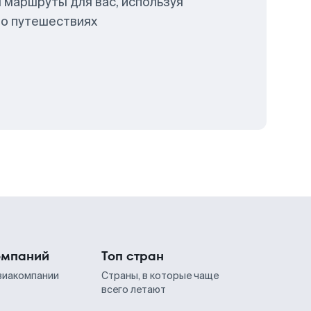
 маршруты для вас, используя
 о путешествиях
омпаний
Топ стран
виакомпании
Страны, в которые чаще
всего летают