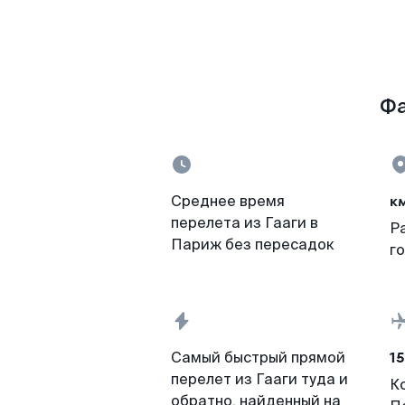
Фа
к
Среднее время
перелета из Гааги в
Р
Париж без пересадок
г
15
Самый быстрый прямой
перелет из Гааги туда и
К
обратно, найденный на