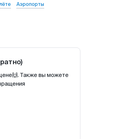
лёте
Аэропорты
братно)
 цене🙌. Также вы можете
звращения