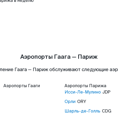
арижа в неделю
Аэропорты Гаага — Париж
ление Гаага — Париж обслуживают следующие аэ
Аэропорты
Гааги
Аэропорты
Парижа
Исси-Ле-Мулино
JDP
Орли
ORY
Шарль-де-Голль
CDG