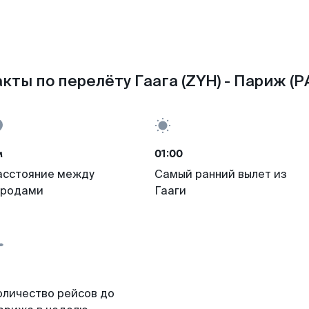
кты по перелёту Гаага (ZYH) - Париж (P
м
01:00
асстояние между
Самый ранний вылет из
ородами
Гааги
оличество рейсов до