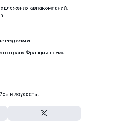
редложения авиакомпаний,
а.
ересадками
м в страну Франция двумя
йсы и лоукосты.