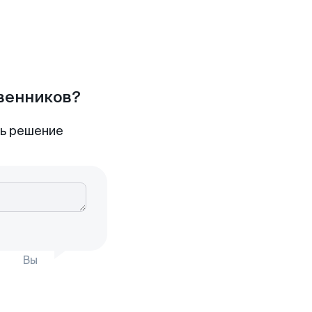
твенников?
ть решение
Вы