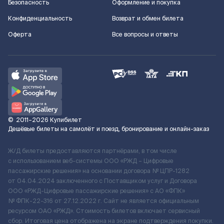
Безопасность
Оформление и покупка
Конфиденциальность
Возврат и обмен билета
Оферта
Все вопросы и ответы
©
2011–2026
Купибилет
Дешёвые билеты на самолёт и поезд, бронирование и онлайн-заказ
Ж/Д билеты предоставляются партнёрами, в том числе
с использованием веб-системы ООО «РЖД – Цифровые
пассажирские решения» на основании договора № ЦПР-1282
от 04.04.2024 заключенного с Поставщиком услуг и Договора
ООО «РЖД-Цифровые пассажирские решения» c АО «ФПК»
№ ФПК-22-316 от 27.12.2022 г. Сайт не является официальным
ресурсом ОАО «РЖД». Стоимость билетов включает сервисный
сбор. Итоговая цена отображена на экране подтверждения покупки.