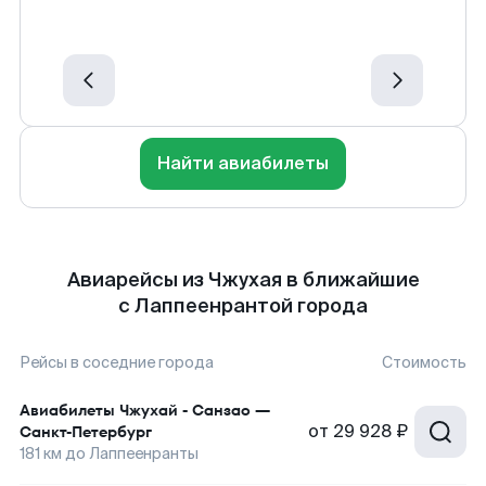
Найти авиабилеты
Авиарейсы из Чжухая в ближайшие
с Лаппеенрантой города
Рейсы в соседние города
Стоимость
Авиабилеты
Чжухай - Санзао
—
от
29 928 ₽
Санкт-Петербург
181
км до
Лаппеенранты