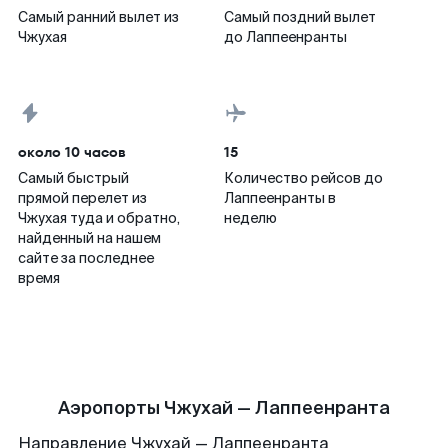
Самый ранний вылет из
Самый поздний вылет
Чжухая
до Лаппеенранты
около 10 часов
15
Самый быстрый
Количество рейсов до
прямой перелет из
Лаппеенранты в
Чжухая туда и обратно,
неделю
найденный на нашем
сайте за последнее
время
Аэропорты Чжухай — Лаппеенранта
Направление Чжухай — Лаппеенранта