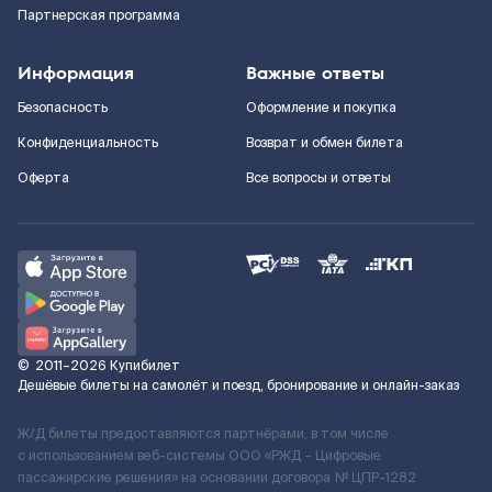
Партнерская программа
Информация
Важные ответы
Безопасность
Оформление и покупка
Конфиденциальность
Возврат и обмен билета
Оферта
Все вопросы и ответы
©
2011–2026
Купибилет
Дешёвые билеты на самолёт и поезд, бронирование и онлайн-заказ
Ж/Д билеты предоставляются партнёрами, в том числе
с использованием веб-системы ООО «РЖД – Цифровые
пассажирские решения» на основании договора № ЦПР-1282